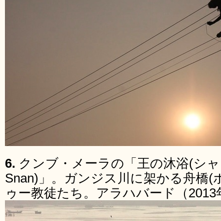
6.
クンブ・メーラの「王の沐浴(シャヒ
Snan)」。ガンジス川に架かる舟橋
ゥー教徒たち。アラハバード（2013年