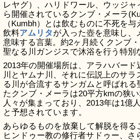
レヤグ）、ハリドワール、ウッジャ
ら開催されているクンブ・メーラ(Kumb
（Kumbh）とは飲むものに不死を
飲料
アムリタ
が入った壺を意味し、メ
意味する言葉。約2ヶ月続くクンブ
聖なる川ガンジスで沐浴を行う特別
2013年の開催場所は、アラハバー
川とヤムナ川、それに伝説上のサラ
る川が合流するサンガムと呼ばれる聖
たクンブ・メーラは20平方kmの狭
人々が集まっており、2013年は1
と予想されています。
あらゆるものを放棄して解脱を得る
ヒンドゥー教の修行者サドゥー、さ