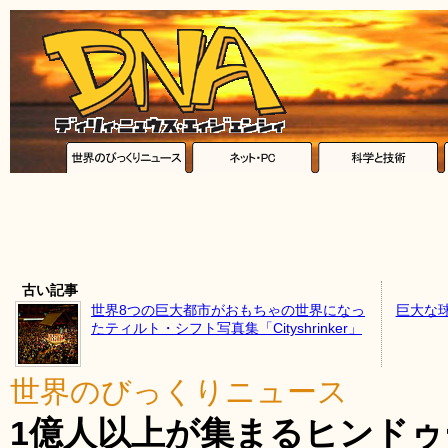
古い記事
世界8つの巨大都市がおもちゃの世界になっ
巨大な
たティルト・シフト写真集「Cityshrinker」
世界のびっくりニュース
1億人以上が集まるヒンドゥ