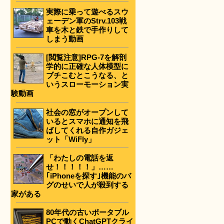
実際に乗って遊べるスウ
ェーデン軍のStrv.103戦
車を木と鉄で手作りして
しまう動画
[閲覧注意]RPG-7を解剖
学的に正確な人体模型に
ブチこむとこうなる、と
いうスローモーション実
験動画
社会の窓がオープンして
いるとスマホに通知を飛
ばしてくれる自作ガジェ
ット「WiFly」
「わたしの電話を返
せ！！！！！」……
｢iPhoneを探す｣機能のバ
グのせいで人が殺到する
家がある
80年代の古いポータブル
PCで動くChatGPTクライ