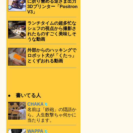
に折り畳める逆さま出力
3Dプリンター「Positron
V3」
ランチタイムの超多忙な
シェフの視点から撮影さ
れたものすごく美味しそ
うな動画
外部からのハッキングで
ロボット犬が「くたっ」
とくずおれる動画
● 書いてる人
CHAKA
名前は「鉄砲」の隠語か
ら。人生数撃ちゃ何かに
当たります。
WAPPA