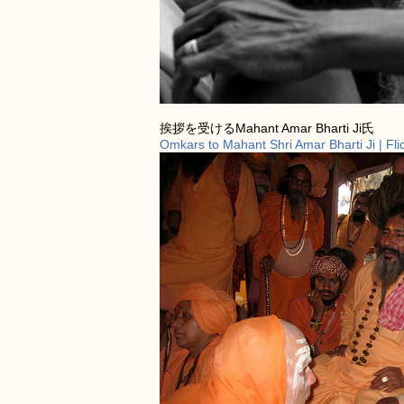
挨拶を受けるMahant Amar Bharti Ji氏
Omkars to Mahant Shri Amar Bharti Ji | Fli