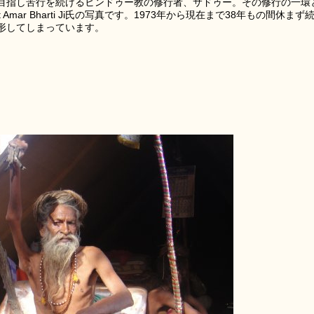
目指し苦行を続けるヒンドゥー教の修行者、サドゥー。その修行の一環
mar Bharti Ji氏の写真です。1973年から現在まで38年もの間休まず
形してしまっています。