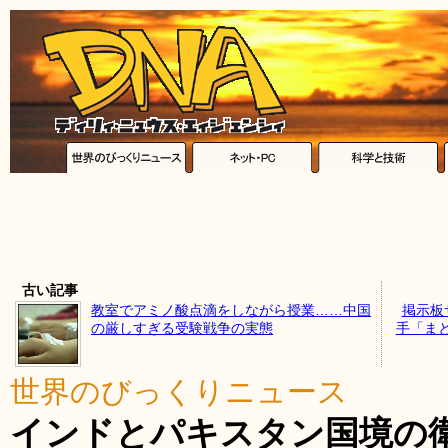
古い記事
教室でアミノ酸点滴をしながら授業……中国
掲示板
の厳しすぎる受験戦争の実態
手「ま
世界のびっくりニュース
インドとパキスタン国境の