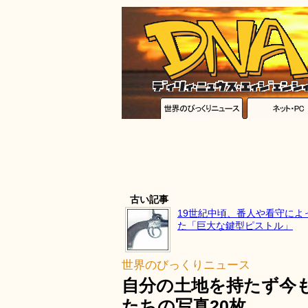
古い記事
19世紀中頃、番人や看守によ
た「巨大な鍵型ピストル」
世界のびっくりニュース
自分の土地を持たず今
たちの写真20枚