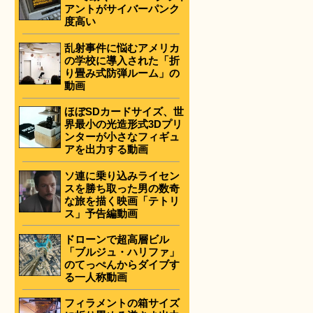
アントがサイバーパンク
度高い
乱射事件に悩むアメリカ
の学校に導入された「折
り畳み式防弾ルーム」の
動画
ほぼSDカードサイズ、世
界最小の光造形式3Dプリ
ンターが小さなフィギュ
アを出力する動画
ソ連に乗り込みライセン
スを勝ち取った男の数奇
な旅を描く映画「テトリ
ス」予告編動画
ドローンで超高層ビル
「ブルジュ・ハリファ」
のてっぺんからダイブす
る一人称動画
フィラメントの箱サイズ