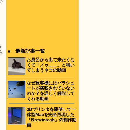
か
エ
● 最新記事一覧
在
お風呂から出て来たくな
くて「ノゥ……」と鳴い
てしまうネコの動画
なぜ旅客機にはパラシュ
ートが搭載されていない
のか？を詳しく解説して
くれる動画
3Dプリンタを駆使して一
体型Macを完全再現した
「Brewintosh」の制作動
画