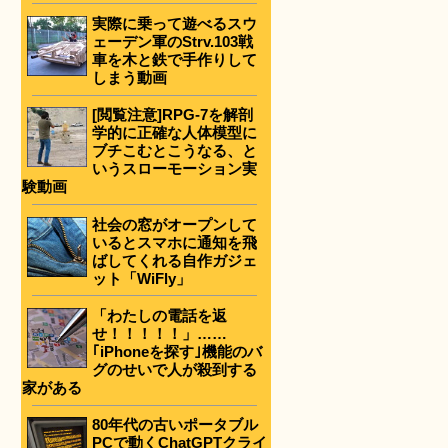
実際に乗って遊べるスウ
ェーデン軍のStrv.103戦
車を木と鉄で手作りして
しまう動画
[閲覧注意]RPG-7を解剖
学的に正確な人体模型に
ブチこむとこうなる、と
いうスローモーション実
験動画
社会の窓がオープンして
いるとスマホに通知を飛
ばしてくれる自作ガジェ
ット「WiFly」
「わたしの電話を返
せ！！！！！」……
｢iPhoneを探す｣機能のバ
グのせいで人が殺到する
家がある
80年代の古いポータブル
PCで動くChatGPTクライ