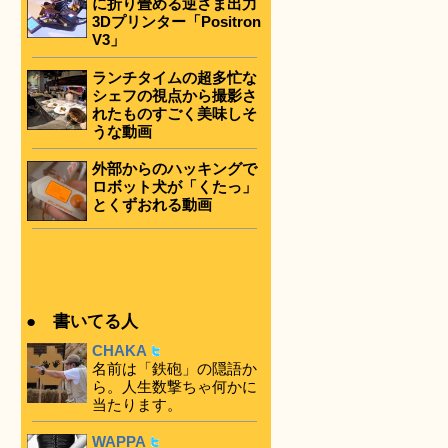
に折り畳める逆さま出力
3Dプリンター「Positron
V3」
ランチタイムの超多忙な
シェフの視点から撮影さ
れたものすごく美味しそ
うな動画
外部からのハッキングで
ロボット犬が「くたっ」
とくずおれる動画
● 書いてる人
CHAKA
名前は「鉄砲」の隠語か
ら。人生数撃ちゃ何かに
当たります。
WAPPA