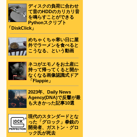
ディスクの負荷に合わせ
て昔のHDDのカリカリ音
を鳴らすことができる
Pythonスクリプト
「DiskClick」
めちゃくちゃ寒い日に屋
外でラーメンを食べると
こうなる、という動画
ネコがエモノをお土産に
持って帰ってくると開か
なくなる画像認識式ドア
「Flappie」
2023年、Daily News
Agency(DNA)で反響が最
も大きかった記事10選
現代のスタンダードとな
った「グロック」拳銃の
開発者、ガストン・グロ
ック氏が死去