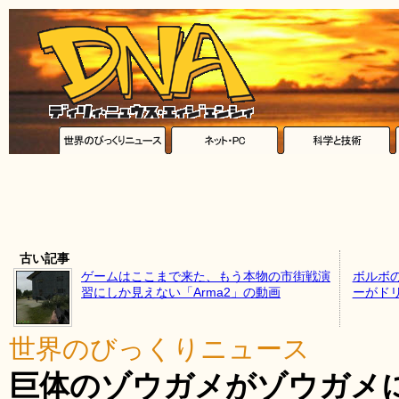
古い記事
ゲームはここまで来た、もう本物の市街戦演
ボルボ
習にしか見えない「Arma2」の動画
ーがド
世界のびっくりニュース
巨体のゾウガメがゾウガメ