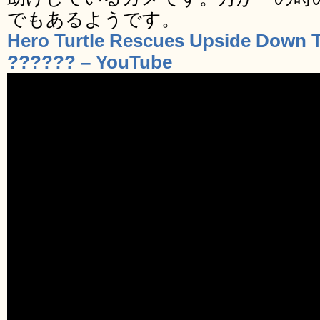
でもあるようです。
Hero Turtle Rescues Upside Down T
?????? – YouTube