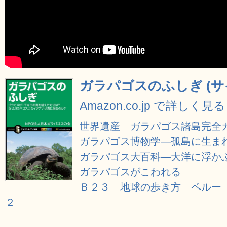
ガラパゴスのふしぎ (
Amazon.co.jp で詳しく見る
世界遺産 ガラパゴス諸島完全ガイド 
ガラパゴス博物学―孤島に生まれ
ガラパゴス大百科―大洋に浮か
ガラパゴスがこわれる
Ｂ２３ 地球の歩き方 ペルー
２