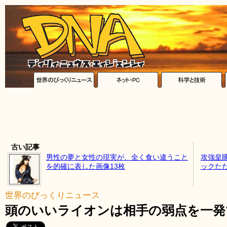
古い記事
男性の夢と女性の現実が、全く食い違うこと
攻強皇
を的確に表した画像13枚
ックた
世界のびっくりニュース
頭のいいライオンは相手の弱点を一発