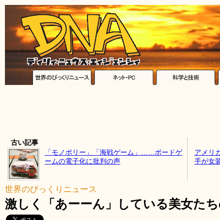
古い記事
「モノポリー」「海戦ゲーム」……ボードゲ
アメリ
ームの電子化に批判の声
手が女
世界のびっくりニュース
激しく「あーーん」している美女たち