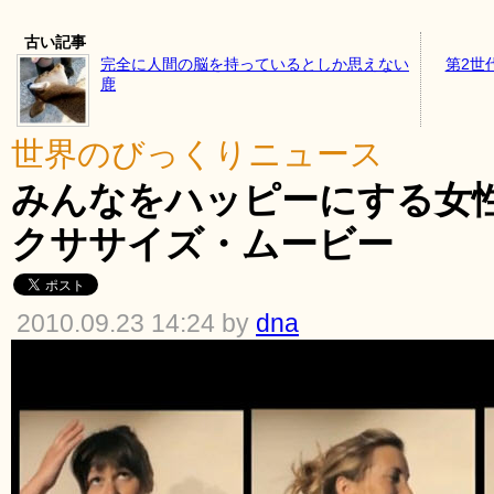
古い記事
完全に人間の脳を持っているとしか思えない
第2世
鹿
世界のびっくりニュース
みんなをハッピーにする女
クササイズ・ムービー
2010.09.23 14:24 by
dna