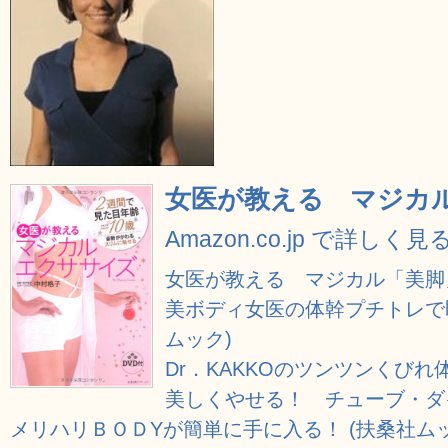
女医が教える マジカル 
Amazon.co.jp で詳しく見
女医が教える マジカル「美脚
美ボディ女医の体幹プチトレで即
ムック)
Dr．KAKKOのツンツンくびれ体
美しくやせる！ チューブ・ダ
メリハリＢＯＤYが簡単に手に入る！ (扶桑社ムッ