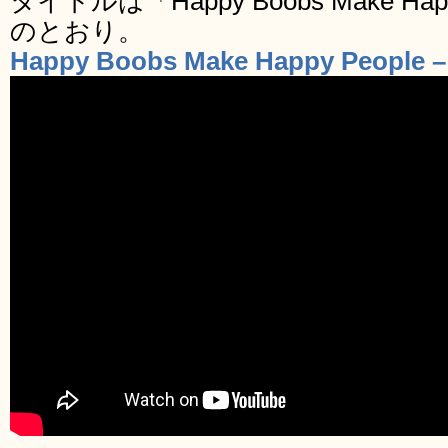
タイトルは「Happy Boobs Make Ha
のとおり。
Happy Boobs Make Happy People –