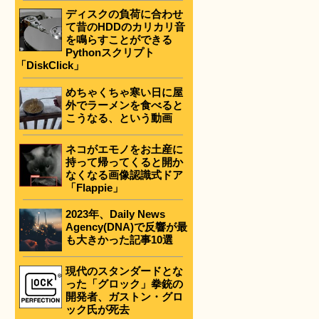
ディスクの負荷に合わせ
て昔のHDDのカリカリ音
を鳴らすことができる
Pythonスクリプト
「DiskClick」
めちゃくちゃ寒い日に屋
外でラーメンを食べると
こうなる、という動画
ネコがエモノをお土産に
持って帰ってくると開か
なくなる画像認識式ドア
「Flappie」
2023年、Daily News
Agency(DNA)で反響が最
も大きかった記事10選
現代のスタンダードとな
った「グロック」拳銃の
開発者、ガストン・グロ
ック氏が死去