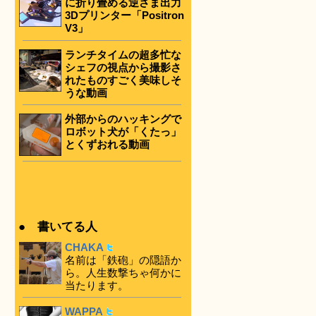
に折り畳める逆さま出力
3Dプリンター「Positron
V3」
ランチタイムの超多忙な
シェフの視点から撮影さ
れたものすごく美味しそ
うな動画
外部からのハッキングで
ロボット犬が「くたっ」
とくずおれる動画
● 書いてる人
CHAKA
名前は「鉄砲」の隠語か
ら。人生数撃ちゃ何かに
当たります。
WAPPA