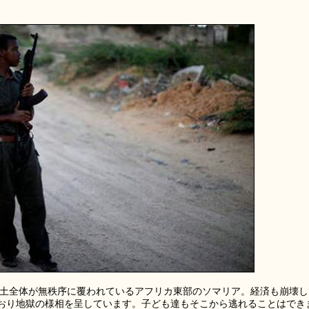
、国土全体が無秩序に覆われているアフリカ東部のソマリア。経済も崩壊し
おり地獄の様相を呈しています。子ども達もそこから逃れることはでき