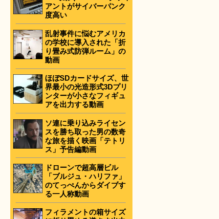
アントがサイバーパンク
度高い
乱射事件に悩むアメリカ
の学校に導入された「折
り畳み式防弾ルーム」の
動画
ほぼSDカードサイズ、世
界最小の光造形式3Dプリ
ンターが小さなフィギュ
アを出力する動画
ソ連に乗り込みライセン
スを勝ち取った男の数奇
な旅を描く映画「テトリ
ス」予告編動画
ドローンで超高層ビル
「ブルジュ・ハリファ」
のてっぺんからダイブす
る一人称動画
フィラメントの箱サイズ