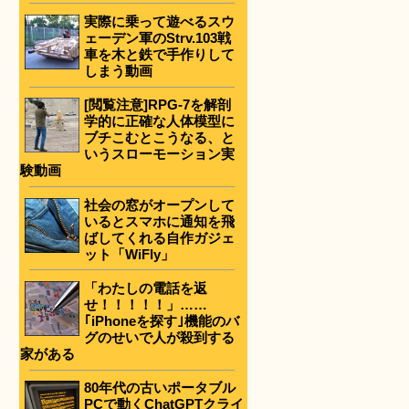
実際に乗って遊べるスウ
ェーデン軍のStrv.103戦
車を木と鉄で手作りして
しまう動画
[閲覧注意]RPG-7を解剖
学的に正確な人体模型に
ブチこむとこうなる、と
いうスローモーション実
験動画
社会の窓がオープンして
いるとスマホに通知を飛
ばしてくれる自作ガジェ
ット「WiFly」
「わたしの電話を返
せ！！！！！」……
｢iPhoneを探す｣機能のバ
グのせいで人が殺到する
家がある
80年代の古いポータブル
PCで動くChatGPTクライ