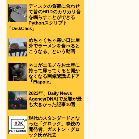
ディスクの負荷に合わせ
て昔のHDDのカリカリ音
を鳴らすことができる
Pythonスクリプト
「DiskClick」
めちゃくちゃ寒い日に屋
外でラーメンを食べると
こうなる、という動画
ネコがエモノをお土産に
持って帰ってくると開か
なくなる画像認識式ドア
「Flappie」
2023年、Daily News
Agency(DNA)で反響が最
も大きかった記事10選
現代のスタンダードとな
った「グロック」拳銃の
開発者、ガストン・グロ
ック氏が死去