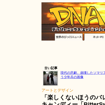
古い記事
現代の悲劇、崩壊したソマリ
う少年兵の画像
アートとデザイン
「楽しくないほうのバ
キャンディー「BitterSw