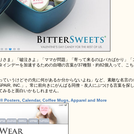
りさま」「嘘泣きよ」「ママが問題」「寄って来るのはバカばかり」「
タインデーを加速するための自嘲の言葉が37種類・約82個入って、こち
っていうけどその先に何があるか分からないよね」など、素敵な名言の
PAIR, INC.」。常に前向きにがんばる同僚・友人にぶつける言葉を探
てみると面白いかもしれません。
rs® Posters, Calendar, Coffee Mugs, Apparel and More