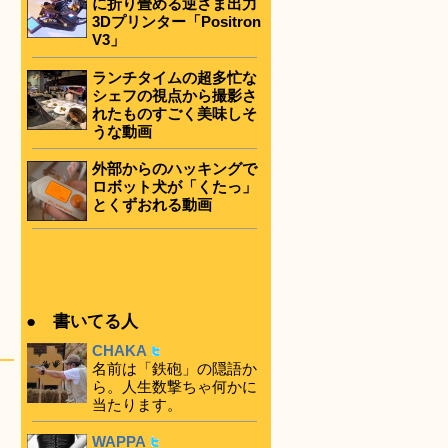
に折り畳める逆さま出力
3Dプリンター「Positron
V3」
ランチタイムの超多忙な
シェフの視点から撮影さ
れたものすごく美味しそ
うな動画
外部からのハッキングで
ロボット犬が「くたっ」
とくずおれる動画
● 書いてる人
CHAKA
名前は「鉄砲」の隠語か
ら。人生数撃ちゃ何かに
当たります。
WAPPA