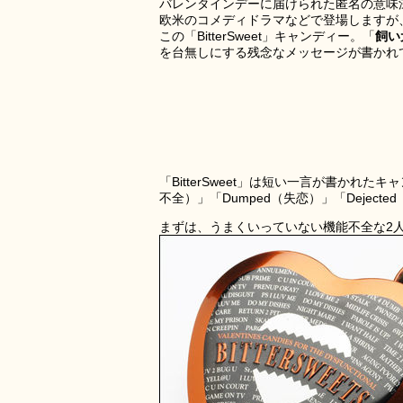
バレンタインデーに届けられた匿名の意味
欧米のコメディドラマなどで登場しますが
この「BitterSweet」キャンディー。「
飼い
を台無しにする残念なメッセージが書かれ
「BitterSweet」は短い一言が書かれたキ
不全）」「Dumped（失恋）」「Dejec
まずは、うまくいっていない機能不全な2人に送る