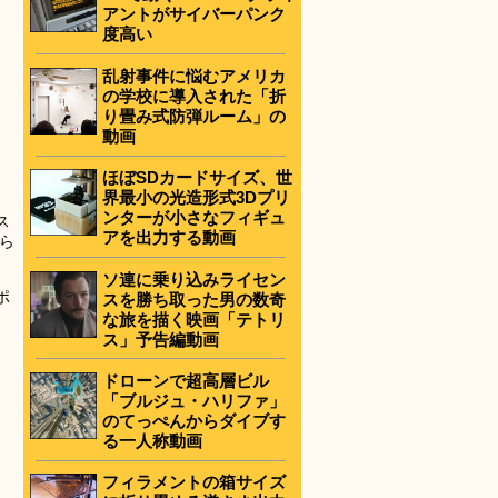
アントがサイバーパンク
度高い
乱射事件に悩むアメリカ
の学校に導入された「折
り畳み式防弾ルーム」の
動画
ほぼSDカードサイズ、世
界最小の光造形式3Dプリ
ンターが小さなフィギュ
ス
アを出力する動画
ら
ソ連に乗り込みライセン
ポ
スを勝ち取った男の数奇
し
な旅を描く映画「テトリ
ス」予告編動画
ドローンで超高層ビル
「ブルジュ・ハリファ」
のてっぺんからダイブす
る一人称動画
フィラメントの箱サイズ