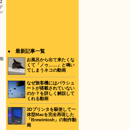
ば
が
ン
● 最新記事一覧
機能
お風呂から出て来たくな
くて「ノゥ……」と鳴い
てしまうネコの動画
なぜ旅客機にはパラシュ
ートが搭載されていない
のか？を詳しく解説して
くれる動画
3Dプリンタを駆使して一
体型Macを完全再現した
「Brewintosh」の制作動
画