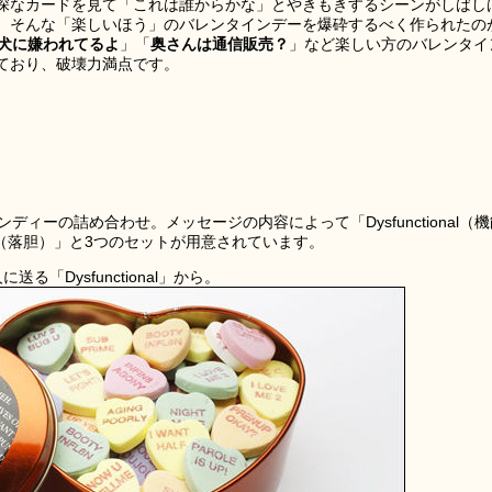
深なカードを見て「これは誰からかな」とやきもきするシーンがしばし
、そんな「楽しいほう」のバレンタインデーを爆砕するべく作られたの
犬に嫌われてるよ
」「
奥さんは通信販売？
」など楽しい方のバレンタイ
ており、破壊力満点です。
ャンディーの詰め合わせ。メッセージの内容によって「Dysfunctional（
ted（落胆）」と3つのセットが用意されています。
「Dysfunctional」から。