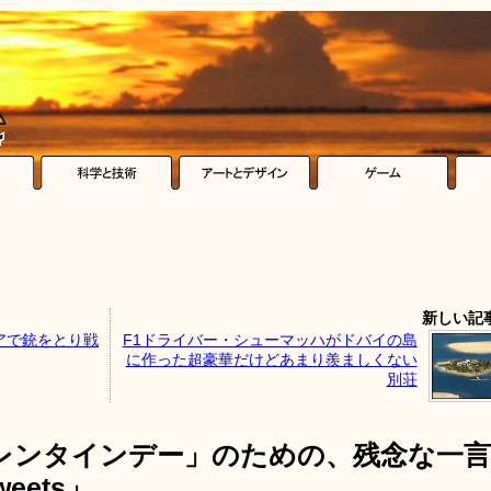
新しい記
アで銃をとり戦
F1ドライバー・シューマッハがドバイの島
に作った超豪華だけどあまり羨ましくない
別荘
レンタインデー」のための、残念な一言
eets」