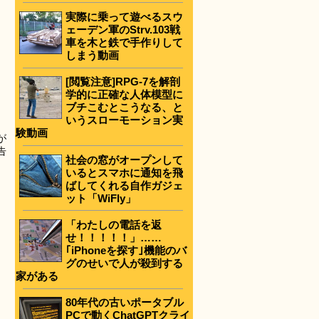
実際に乗って遊べるスウ
ェーデン軍のStrv.103戦
車を木と鉄で手作りして
しまう動画
[閲覧注意]RPG-7を解剖
学的に正確な人体模型に
ブチこむとこうなる、と
いうスローモーション実
験動画
が
告
社会の窓がオープンして
いるとスマホに通知を飛
ばしてくれる自作ガジェ
ット「WiFly」
「わたしの電話を返
せ！！！！！」……
｢iPhoneを探す｣機能のバ
グのせいで人が殺到する
家がある
80年代の古いポータブル
PCで動くChatGPTクライ