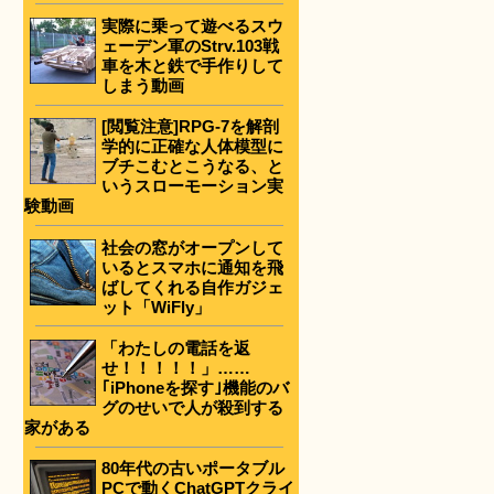
実際に乗って遊べるスウ
ェーデン軍のStrv.103戦
車を木と鉄で手作りして
しまう動画
[閲覧注意]RPG-7を解剖
学的に正確な人体模型に
ブチこむとこうなる、と
いうスローモーション実
験動画
社会の窓がオープンして
いるとスマホに通知を飛
ばしてくれる自作ガジェ
ット「WiFly」
「わたしの電話を返
せ！！！！！」……
｢iPhoneを探す｣機能のバ
グのせいで人が殺到する
家がある
80年代の古いポータブル
PCで動くChatGPTクライ