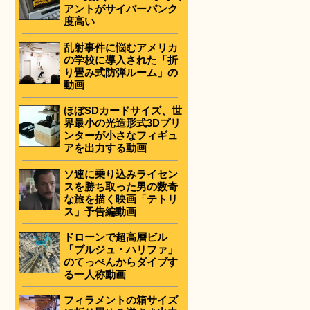
アントがサイバーパンク
度高い
乱射事件に悩むアメリカ
の学校に導入された「折
り畳み式防弾ルーム」の
動画
ほぼSDカードサイズ、世
界最小の光造形式3Dプリ
ンターが小さなフィギュ
アを出力する動画
ソ連に乗り込みライセン
スを勝ち取った男の数奇
な旅を描く映画「テトリ
ス」予告編動画
ドローンで超高層ビル
「ブルジュ・ハリファ」
のてっぺんからダイブす
る一人称動画
フィラメントの箱サイズ