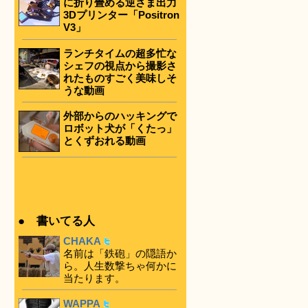
に折り畳める逆さま出力
3Dプリンター「Positron
V3」
ランチタイムの超多忙な
シェフの視点から撮影さ
れたものすごく美味しそ
うな動画
外部からのハッキングで
ロボット犬が「くたっ」
とくずおれる動画
● 書いてる人
CHAKA
名前は「鉄砲」の隠語か
ら。人生数撃ちゃ何かに
当たります。
WAPPA