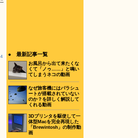
、ニ
● 最新記事一覧
24
お風呂から出て来たくな
くて「ノゥ……」と鳴い
てしまうネコの動画
なぜ旅客機にはパラシュ
ートが搭載されていない
のか？を詳しく解説して
くれる動画
3Dプリンタを駆使して一
体型Macを完全再現した
「Brewintosh」の制作動
画