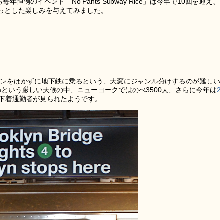
毎年恒例のイベント「No Pants Subway Ride」は今年で10回を迎え
っとした楽しみを与えてみました。
は文字通りズボンをはかずに地下鉄に乗るという、大変にジャンル分けするのが難しい
mという厳しい天候の中、ニューヨークではのべ3500人、さらに今年は
下着通勤者が見られたようです。