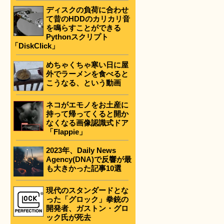
ディスクの負荷に合わせ
て昔のHDDのカリカリ音
を鳴らすことができる
Pythonスクリプト
「DiskClick」
めちゃくちゃ寒い日に屋
外でラーメンを食べると
こうなる、という動画
ネコがエモノをお土産に
持って帰ってくると開か
なくなる画像認識式ドア
「Flappie」
2023年、Daily News
Agency(DNA)で反響が最
も大きかった記事10選
現代のスタンダードとな
った「グロック」拳銃の
開発者、ガストン・グロ
ック氏が死去