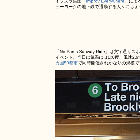
イタズラ集団「
Improv Everywhere
」による
ューヨークの地下鉄で通勤する人々にちょ
「No Pants Subway Ride」
イベント。当日は気温はほぼ0度、風速20
カ国50都市
で同時開催されかなりの規模で