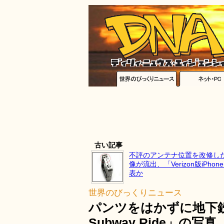
古い記事
不評のアンテナ位置を改修したi
像が流出、「Verizon版iPho
表か
世界のびっくりニュース
パンツをはかずに地下鉄
Subway Ride」の写真