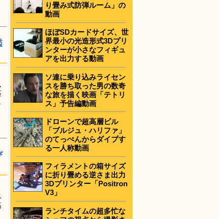
り畳み式防弾ルーム」の
動画
ほぼSDカードサイズ、世
界最小の光造形式3Dプリ
鑑
ンターが小さなフィギュ
アを出力する動画
ソ連に乗り込みライセン
ム
スを勝ち取った男の数奇
匹
な旅を描く映画「テトリ
し
ス」予告編動画
ドローンで超高層ビル
「ブルジュ・ハリファ」
のてっぺんからダイブす
る一人称動画
び
フィラメントの箱サイズ
に折り畳める逆さま出力
3Dプリンター「Positron
V3」
ベ
高
ランチタイムの超多忙な