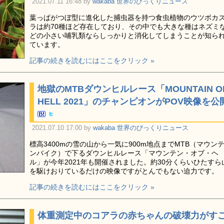
2021.07.11 16:48 by
wakaba
世界のびっくりニュース
葉っぱがつぼ型に進化した捕虫器を持つ食虫植物のウツボカ
ラは約70種ほど存在しており、その中でも大きな種はネズミ
どの小さい哺乳類ならしっかりと消化してしまうことが知ら
ています。
記事の続きを読むにはここをクリック »
地獄のMTBダウンヒルレース「MOUNTAIN O
HELL 2021」のチャンピオンがPOV映像を公
2021.07.10 17:00 by
wakaba
世界のびっくりニュース
標高3400mの雪の山から一気に900m地点までMTB（マウン
ンバイク）で下るダウンヒルレース「マウンテン・オブ・ヘ
ル」が今年2021年も開催されました。約30分くらいひたすら
を駆けおりているだけの映像ですがとんでもない迫力です。
記事の続きを読むにはここをクリック »
体重測定中のコアラの赤ちゃんの破壊力がす