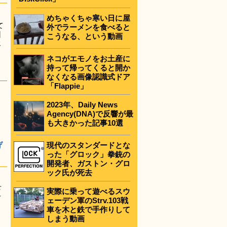
めちゃくちゃ寒い日に屋
て
外でラーメンを食べると
州
こうなる、という動画
じ
ネコがエモノをお土産に
持って帰ってくると開か
なくなる画像認識式ドア
「Flappie」
2023年、Daily News
Agency(DNA)で反響が最
も大きかった記事10選
げ
現代のスタンダードとな
った「グロック」拳銃の
開発者、ガストン・グロ
ック氏が死去
下
実際に乗って遊べるスウ
て
ェーデン軍のStrv.103戦
車を木と鉄で手作りして
しまう動画