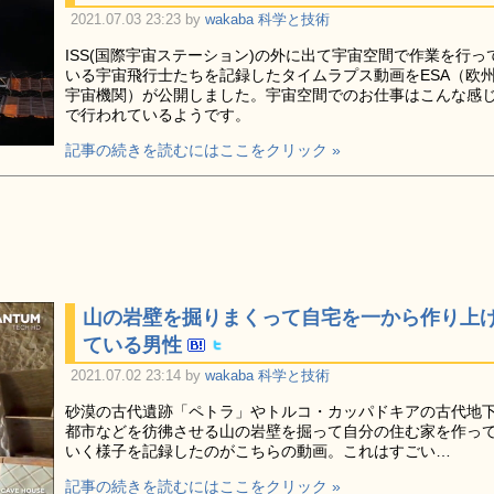
2021.07.03 23:23 by
wakaba
科学と技術
ISS(国際宇宙ステーション)の外に出て宇宙空間で作業を行っ
いる宇宙飛行士たちを記録したタイムラプス動画をESA（欧
宇宙機関）が公開しました。宇宙空間でのお仕事はこんな感
で行われているようです。
記事の続きを読むにはここをクリック »
山の岩壁を掘りまくって自宅を一から作り上
ている男性
2021.07.02 23:14 by
wakaba
科学と技術
砂漠の古代遺跡「ペトラ」やトルコ・カッパドキアの古代地
都市などを彷彿させる山の岩壁を掘って自分の住む家を作っ
いく様子を記録したのがこちらの動画。これはすごい…
記事の続きを読むにはここをクリック »