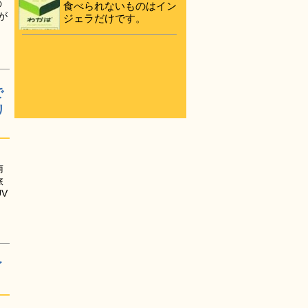
の
食べられないものはイン
が
ジェラだけです。
で
リ
南
旅
V
イ