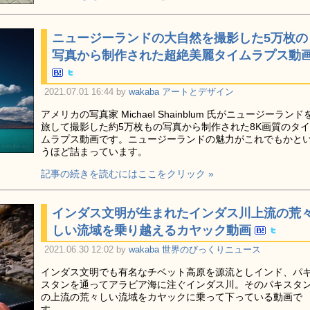
ニュージーランドの大自然を撮影した5万枚の
写真から制作された超絶美麗タイムラプス動
2021.07.01 16:44 by
wakaba
アートとデザイン
アメリカの写真家 Michael Shainblum 氏がニュージーランド
旅して撮影した約5万枚もの写真から制作された8K画質のタイ
ムラプス動画です。ニュージーランドの魅力がこれでもかと
うほど詰まっています。
記事の続きを読むにはここをクリック »
インダス文明が生まれたインダス川上流の荒
しい流域を乗り越えるカヤック動画
2021.06.30 12:02 by
wakaba
世界のびっくりニュース
インダス文明でも有名なチベット高原を源流としインド、パ
スタンを通ってアラビア海に注ぐインダス川。そのパキスタ
の上流の荒々しい流域をカヤックに乗って下っている動画で
す。