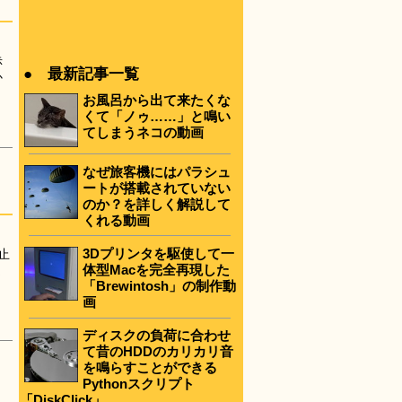
赤
● 最新記事一覧
か
お風呂から出て来たくな
くて「ノゥ……」と鳴い
てしまうネコの動画
なぜ旅客機にはパラシュ
ートが搭載されていない
のか？を詳しく解説して
くれる動画
3Dプリンタを駆使して一
止
体型Macを完全再現した
ま
「Brewintosh」の制作動
画
ディスクの負荷に合わせ
て昔のHDDのカリカリ音
を鳴らすことができる
Pythonスクリプト
「DiskClick」