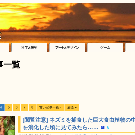
事一覧
4
5
6
7
8
古い記事一覧 ›
最後 »
[閲覧注意] ネズミを捕食した巨大食虫植物の
を消化した頃に見てみたら……