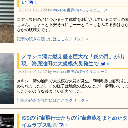
い
2021.07.10 15:28 by
wakaba
世界のびっくりニュース
コアラ専用の台につかまって体重を測定されているコアラの
ちゃん。ちょっと不安そうにじーーとこっちをみてる姿はな
なかの破壊力です。
記事の続きを読むにはここをクリック »
メキシコ湾に燃え盛る巨大な「炎の目」が出
現、海底油田の大規模火災発生で
2021.07.04 17:12 by
wakaba
世界のびっくりニュース
メキシコ湾の油田で大規模な火災が発生。5時間後に無事消し
められましたが、その様子は地獄の釜のふたが一瞬開いてし
ったかのような凄まじい迫力でした。
記事の続きを読むにはここをクリック »
ISSの宇宙飛行士たちの宇宙遊泳をまとめたタ
イムラプス動画