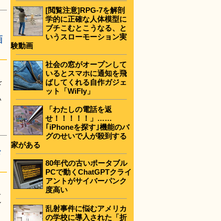
[閲覧注意]RPG-7を解剖
学的に正確な人体模型に
ブチこむとこうなる、と
いうスローモーション実
画
験動画
社会の窓がオープンして
いるとスマホに通知を飛
を
ばしてくれる自作ガジェ
ット「WiFly」
い
「わたしの電話を返
せ！！！！！」……
｢iPhoneを探す｣機能のバ
グのせいで人が殺到する
家がある
々
80年代の古いポータブル
PCで動くChatGPTクライ
アントがサイバーパンク
度高い
キ
ン
乱射事件に悩むアメリカ
の学校に導入された「折