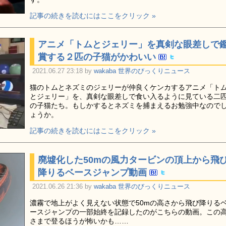
記事の続きを読むにはここをクリック »
アニメ「トムとジェリー」を真剣な眼差しで
賞する２匹の子猫がかわいい
2021.06.27 23:18 by
wakaba
世界のびっくりニュース
猫のトムとネズミのジェリーが仲良くケンカするアニメ「ト
とジェリー」を、真剣な眼差しで食い入るように見ている二
の子猫たち。もしかするとネズミを捕まえるお勉強中なので
ょうか。
記事の続きを読むにはここをクリック »
廃墟化した50mの風力タービンの頂上から飛
降りるベースジャンプ動画
2021.06.26 21:36 by
wakaba
世界のびっくりニュース
濃霧で地上がよく見えない状態で50mの高さから飛び降りる
ースジャンプの一部始終を記録したのがこちらの動画。この
さまで登るほうが怖いかも……