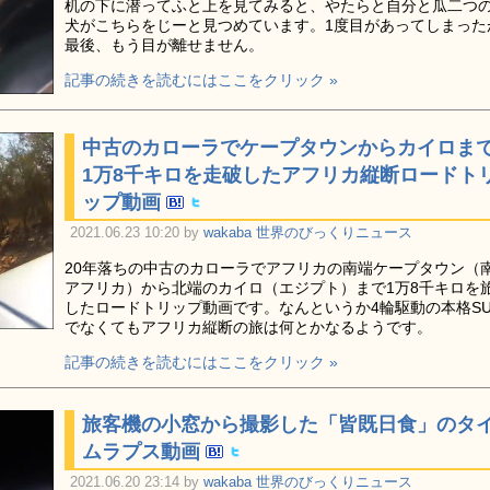
机の下に潜ってふと上を見てみると、やたらと自分と瓜二つ
犬がこちらをじーと見つめています。1度目があってしまった
最後、もう目が離せません。
記事の続きを読むにはここをクリック »
中古のカローラでケープタウンからカイロま
1万8千キロを走破したアフリカ縦断ロードト
ップ動画
2021.06.23 10:20 by
wakaba
世界のびっくりニュース
20年落ちの中古のカローラでアフリカの南端ケープタウン（
アフリカ）から北端のカイロ（エジプト）まで1万8千キロを
したロードトリップ動画です。なんというか4輪駆動の本格SU
でなくてもアフリカ縦断の旅は何とかなるようです。
記事の続きを読むにはここをクリック »
旅客機の小窓から撮影した「皆既日食」のタ
ムラプス動画
2021.06.20 23:14 by
wakaba
世界のびっくりニュース