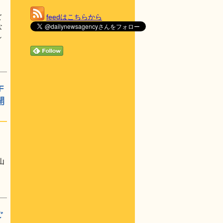
feedはこちらから
ズ
な
れ
F
開
テ
山
ご