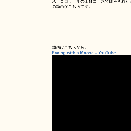
米・コロラド州の山林コースで開催された
の動画がこちらです。
動画はこちらから。
Racing with a Moose – YouTube