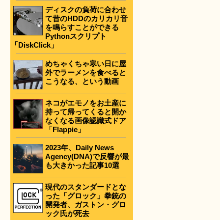
ディスクの負荷に合わせ
て昔のHDDのカリカリ音
を鳴らすことができる
Pythonスクリプト
「DiskClick」
めちゃくちゃ寒い日に屋
外でラーメンを食べると
こうなる、という動画
ネコがエモノをお土産に
持って帰ってくると開か
なくなる画像認識式ドア
「Flappie」
2023年、Daily News
Agency(DNA)で反響が最
も大きかった記事10選
現代のスタンダードとな
った「グロック」拳銃の
開発者、ガストン・グロ
ック氏が死去