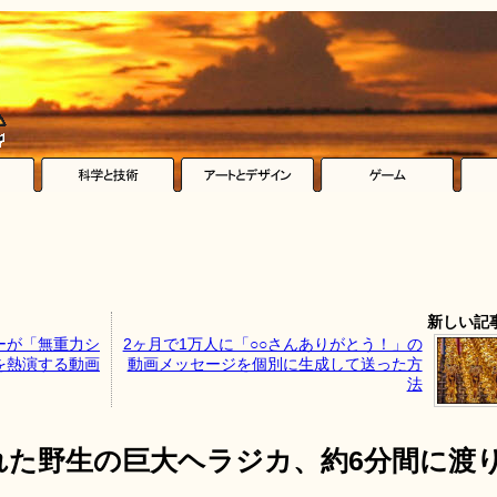
新しい記
ーが「無重力シ
2ヶ月で1万人に「○○さんありがとう！」の
を熱演する動画
動画メッセージを個別に生成して送った方
法
れた野生の巨大ヘラジカ、約6分間に渡