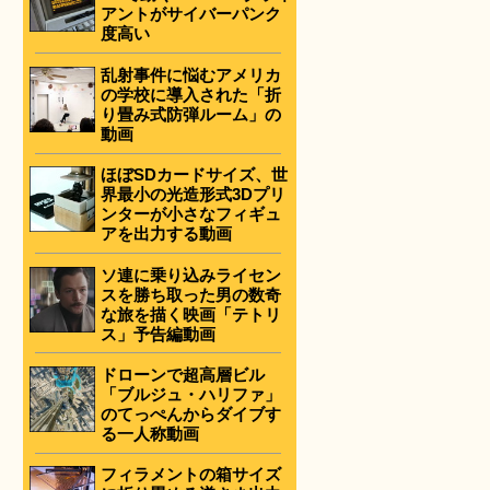
アントがサイバーパンク
度高い
乱射事件に悩むアメリカ
の学校に導入された「折
り畳み式防弾ルーム」の
動画
ほぼSDカードサイズ、世
界最小の光造形式3Dプリ
ンターが小さなフィギュ
アを出力する動画
ソ連に乗り込みライセン
スを勝ち取った男の数奇
な旅を描く映画「テトリ
ス」予告編動画
ドローンで超高層ビル
「ブルジュ・ハリファ」
のてっぺんからダイブす
る一人称動画
フィラメントの箱サイズ