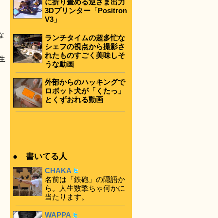
に折り畳める逆さま出力
3Dプリンター「Positron
V3」
な
ランチタイムの超多忙な
シェフの視点から撮影さ
れたものすごく美味しそ
生
うな動画
外部からのハッキングで
ロボット犬が「くたっ」
とくずおれる動画
● 書いてる人
CHAKA
名前は「鉄砲」の隠語か
ら。人生数撃ちゃ何かに
当たります。
WAPPA