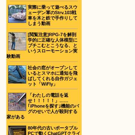
実際に乗って遊べるスウ
ェーデン軍のStrv.103戦
車を木と鉄で手作りして
しまう動画
[閲覧注意]RPG-7を解剖
学的に正確な人体模型に
ブチこむとこうなる、と
いうスローモーション実
験動画
社会の窓がオープンして
いるとスマホに通知を飛
ばしてくれる自作ガジェ
ット「WiFly」
「わたしの電話を返
せ！！！！！」……
｢iPhoneを探す｣機能のバ
グのせいで人が殺到する
家がある
80年代の古いポータブル
PCで動くChatGPTクライ