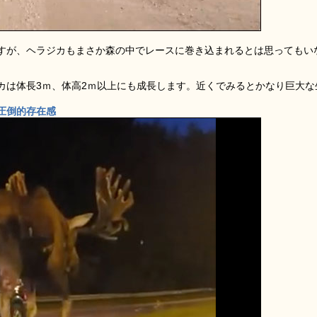
すが、ヘラジカもまさか森の中でレースに巻き込まれるとは思ってもい
カは体長3ｍ、体高2ｍ以上にも成長します。近くでみるとかなり巨大な
圧倒的存在感