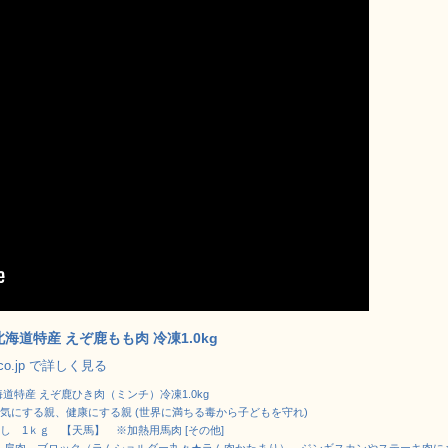
北海道特産 えぞ鹿もも肉 冷凍1.0kg
.co.jp で詳しく見る
海道特産 えぞ鹿ひき肉（ミンチ）冷凍1.0kg
気にする親、健康にする親 (世界に満ちる毒から子どもを守れ)
し 1ｋｇ 【天馬】 ※加熱用馬肉 [その他]