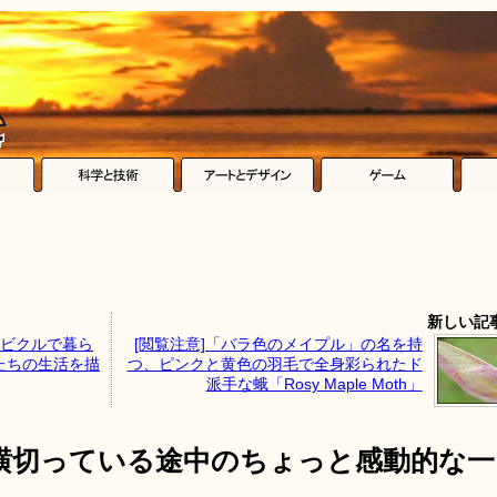
新しい記
ービクルで暮ら
[閲覧注意]「バラ色のメイプル」の名を持
たちの生活を描
つ、ピンクと黄色の羽毛で全身彩られたド
派手な蛾「Rosy Maple Moth」
横切っている途中のちょっと感動的な一