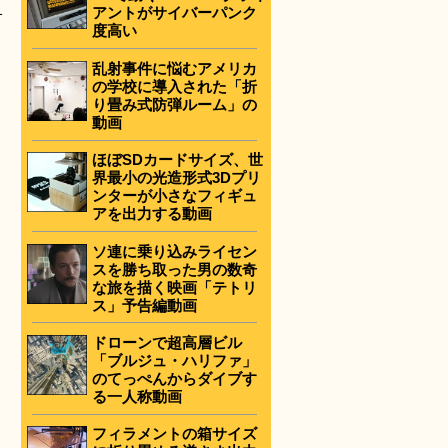
1
アントがサイバーパンク
度高い
乱射事件に悩むアメリカ
の学校に導入された「折
り畳み式防弾ルーム」の
動画
ほぼSDカードサイズ、世
界最小の光造形式3Dプリ
ンターが小さなフィギュ
アを出力する動画
ソ連に乗り込みライセン
スを勝ち取った男の数奇
な旅を描く映画「テトリ
ス」予告編動画
ドローンで超高層ビル
「ブルジュ・ハリファ」
のてっぺんからダイブす
る一人称動画
フィラメントの箱サイズ