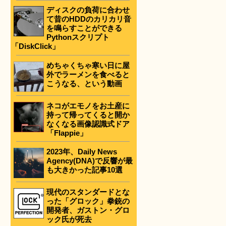
ディスクの負荷に合わせ
て昔のHDDのカリカリ音
を鳴らすことができる
Pythonスクリプト
「DiskClick」
めちゃくちゃ寒い日に屋
外でラーメンを食べると
こうなる、という動画
ネコがエモノをお土産に
持って帰ってくると開か
なくなる画像認識式ドア
「Flappie」
2023年、Daily News
Agency(DNA)で反響が最
も大きかった記事10選
現代のスタンダードとな
った「グロック」拳銃の
開発者、ガストン・グロ
ック氏が死去