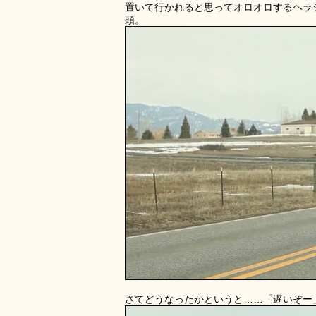
置いて行かれると思ってオロオロするヘラ
頭。
さてどうなったかというと……「遅いぞー