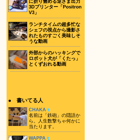
に折り畳める逆さま出力
3Dプリンター「Positron
V3」
ランチタイムの超多忙な
シェフの視点から撮影さ
れたものすごく美味しそ
うな動画
外部からのハッキングで
ロボット犬が「くたっ」
とくずおれる動画
● 書いてる人
CHAKA
名前は「鉄砲」の隠語か
ら。人生数撃ちゃ何かに
当たります。
WAPPA