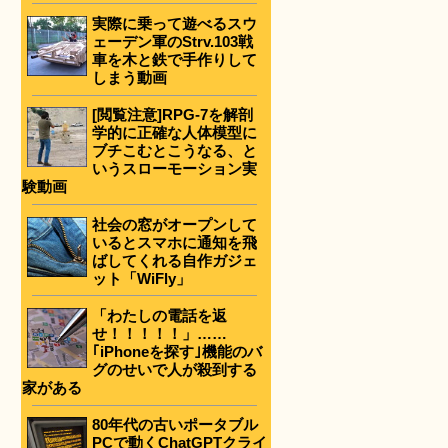
実際に乗って遊べるスウ
ェーデン軍のStrv.103戦
車を木と鉄で手作りして
しまう動画
[閲覧注意]RPG-7を解剖
学的に正確な人体模型に
ブチこむとこうなる、と
いうスローモーション実
験動画
社会の窓がオープンして
いるとスマホに通知を飛
ばしてくれる自作ガジェ
ット「WiFly」
「わたしの電話を返
せ！！！！！」……
｢iPhoneを探す｣機能のバ
グのせいで人が殺到する
家がある
80年代の古いポータブル
PCで動くChatGPTクライ