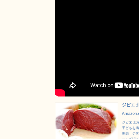
ジビエ 
Amazon
ジビエ 北
子どもを病
馬肉 切落