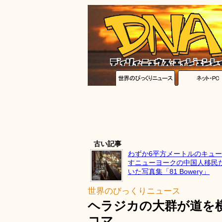
古い記事
わずか6平方メートルのキュ
すニューヨークの中国人移民
いた写真集「81 Bowery」
世界のびっくりニュース
ヘラジカの大群が道を
コマ