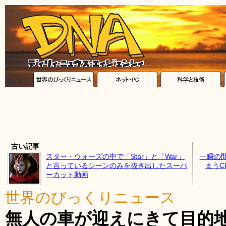
古い記事
スター・ウォーズの中で「Star」と「War」
一瞬の
と言っているシーンのみを抜き出したスーパ
まうC
ーカット動画
世界のびっくりニュース
無人の車が迎えにきて目的