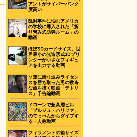
アントがサイバーパンク
度高い
乱射事件に悩むアメリカ
の学校に導入された「折
り畳み式防弾ルーム」の
動画
ほぼSDカードサイズ、世
界最小の光造形式3Dプリ
ンターが小さなフィギュ
アを出力する動画
ソ連に乗り込みライセン
スを勝ち取った男の数奇
な旅を描く映画「テトリ
ス」予告編動画
ドローンで超高層ビル
「ブルジュ・ハリファ」
のてっぺんからダイブす
る一人称動画
フィラメントの箱サイズ