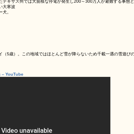
テキサス州では大規模な停電が発生し200～300万人が避難する事態
い大寒波
ー犬。
イ（5歳）。この地域ではほとんど雪が降らないため千載一遇の雪遊び
。
g – YouTube