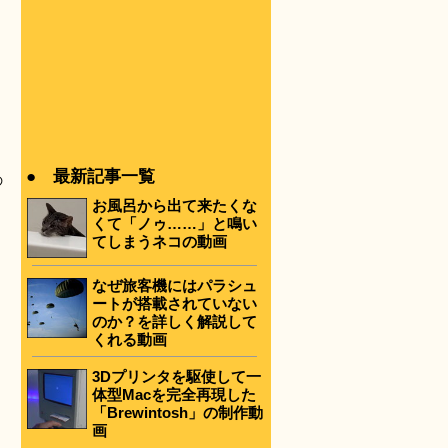
と
● 最新記事一覧
の
お風呂から出て来たくな
くて「ノゥ……」と鳴い
てしまうネコの動画
なぜ旅客機にはパラシュ
ートが搭載されていない
のか？を詳しく解説して
くれる動画
3Dプリンタを駆使して一
体型Macを完全再現した
「Brewintosh」の制作動
画