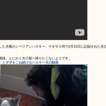
した犬種のシベリアンハスキー。テキサス州で2月15日に記録された氷
模様。とにかく犬小屋へ帰りたくないようです。
」とダダをこね続けるハスキー犬の動画