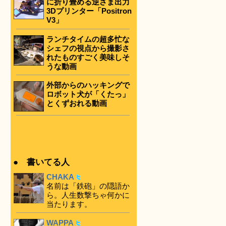
に折り畳める逆さま出力
3Dプリンター「Positron
V3」
ランチタイムの超多忙な
シェフの視点から撮影さ
れたものすごく美味しそ
うな動画
外部からのハッキングで
ロボット犬が「くたっ」
とくずおれる動画
● 書いてる人
CHAKA
名前は「鉄砲」の隠語か
ら。人生数撃ちゃ何かに
当たります。
WAPPA