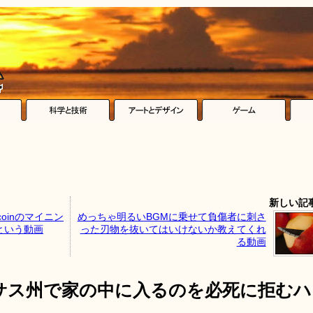
新しい記
coinのマイニン
めっちゃ明るいBGMに乗せて負傷者に刺さ
という動画
った刃物を抜いてはいけないか教えてくれ
る動画
サス州で家の中に入るのを必死に拒むハ