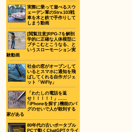
実際に乗って遊べるスウ
ェーデン軍のStrv.103戦
車を木と鉄で手作りして
しまう動画
[閲覧注意]RPG-7を解剖
学的に正確な人体模型に
ブチこむとこうなる、と
いうスローモーション実
験動画
社会の窓がオープンして
いるとスマホに通知を飛
ばしてくれる自作ガジェ
ット「WiFly」
「わたしの電話を返
せ！！！！！」……
｢iPhoneを探す｣機能のバ
グのせいで人が殺到する
家がある
80年代の古いポータブル
PCで動くChatGPTクライ