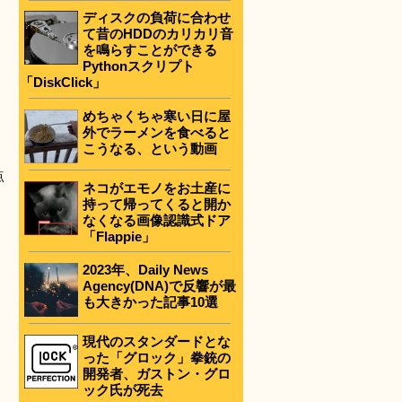
ディスクの負荷に合わせ
て昔のHDDのカリカリ音
を鳴らすことができる
Pythonスクリプト
「DiskClick」
めちゃくちゃ寒い日に屋
外でラーメンを食べると
こうなる、という動画
点
ネコがエモノをお土産に
持って帰ってくると開か
なくなる画像認識式ドア
「Flappie」
2023年、Daily News
Agency(DNA)で反響が最
も大きかった記事10選
現代のスタンダードとな
った「グロック」拳銃の
開発者、ガストン・グロ
ック氏が死去