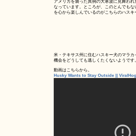
アメリカを襲った異例の大寒波に見舞われた
なっています。ところが、このとんでもな
を心から楽しんでいるのがこちらのハスキ
米・テキサス州に住むハスキー犬のマラカ
機会をどうしても逃しくたくないようです
動画はこちらから。
Husky Wants to Stay Outside || ViralHo