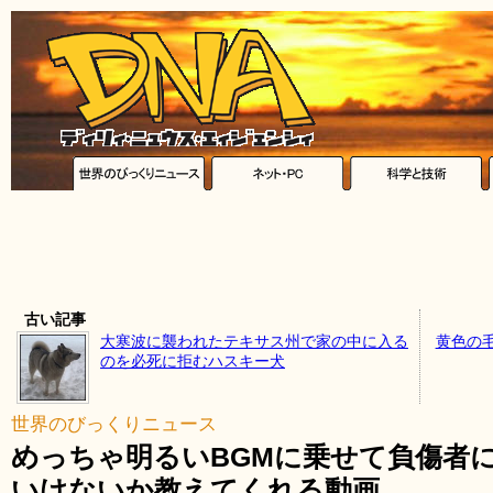
古い記事
大寒波に襲われたテキサス州で家の中に入る
黄色の
のを必死に拒むハスキー犬
世界のびっくりニュース
めっちゃ明るいBGMに乗せて負傷者
いけないか教えてくれる動画