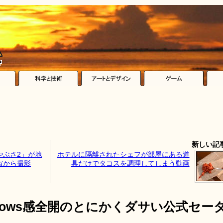
新しい記
やぶさ2」が地
ホテルに隔離されたシェフが部屋にある道
宙から撮影
具だけでタコスを調理してしまう動画
dows感全開のとにかくダサい公式セー