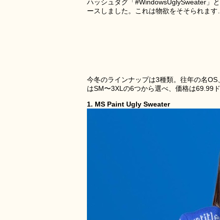
ハッシュタグ「#WindowsUglySwe
ースしました。これは物欲をそそられます
今冬のラインナップは3種類。往年の名OS、WI
はSM〜3XLの6つから選べ、価格は69.9
1. MS Paint Ugly Sweater