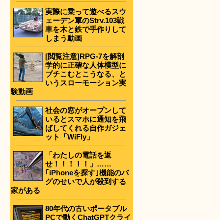
実際に乗って遊べるスウ
ェーデン軍のStrv.103戦
車を木と鉄で手作りして
しまう動画
[閲覧注意]RPG-7を解剖
学的に正確な人体模型に
ブチこむとこうなる、と
いうスローモーション実
験動画
社会の窓がオープンして
いるとスマホに通知を飛
ばしてくれる自作ガジェ
ット「WiFly」
「わたしの電話を返
せ！！！！！」……
｢iPhoneを探す｣機能のバ
グのせいで人が殺到する
家がある
80年代の古いポータブル
PCで動くChatGPTクライ