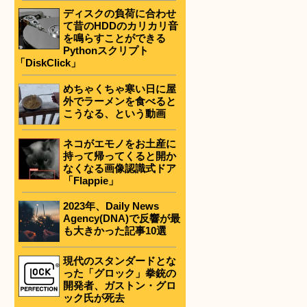
ディスクの負荷に合わせ
て昔のHDDのカリカリ音
を鳴らすことができる
Pythonスクリプト
「DiskClick」
めちゃくちゃ寒い日に屋
外でラーメンを食べると
こうなる、という動画
ネコがエモノをお土産に
持って帰ってくると開か
なくなる画像認識式ドア
「Flappie」
2023年、Daily News
Agency(DNA)で反響が最
も大きかった記事10選
現代のスタンダードとな
った「グロック」拳銃の
開発者、ガストン・グロ
ック氏が死去