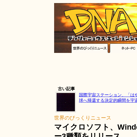
古い記事
国際宇宙ステーション、「は
球へ帰還する決定的瞬間を宇
世界のびっくりニュース
マイクロソフト、Win
ー3種類をリリース