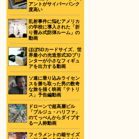
アントがサイバーパンク
度高い
乱射事件に悩むアメリカ
の学校に導入された「折
り畳み式防弾ルーム」の
動画
ほぼSDカードサイズ、世
界最小の光造形式3Dプリ
ンターが小さなフィギュ
アを出力する動画
ソ連に乗り込みライセン
スを勝ち取った男の数奇
な旅を描く映画「テトリ
ス」予告編動画
ドローンで超高層ビル
「ブルジュ・ハリファ」
のてっぺんからダイブす
る一人称動画
フィラメントの箱サイズ