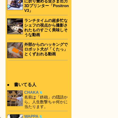
に折り畳める逆さま出力
3Dプリンター「Positron
V3」
ランチタイムの超多忙な
シェフの視点から撮影さ
れたものすごく美味しそ
うな動画
外部からのハッキングで
ロボット犬が「くたっ」
とくずおれる動画
● 書いてる人
CHAKA
名前は「鉄砲」の隠語か
ら。人生数撃ちゃ何かに
当たります。
WAPPA