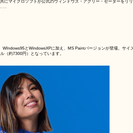
ater」と共にマイクロソフトが公式のウィンドウズ・アグリー・セーターをリリ
……
ndows95とWindowsXPに加え、MS Paintバージョンが登場。サイ
9ドル（約7300円）となっています。