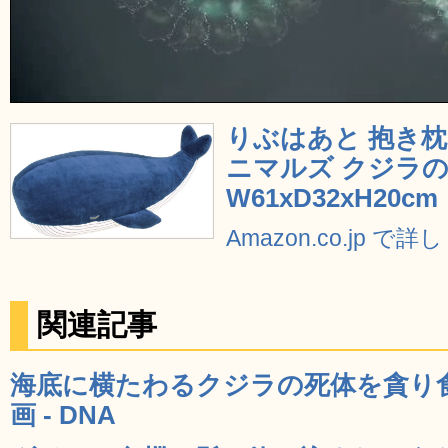
りぶはあと 抱き
ニマルズ クジラの
W61xD32xH20cm
Amazon.co.jp で
関連記事
海底に横たわるクジラの死体を貪り
画 - DNA