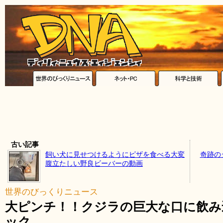
古い記事
飼い犬に見せつけるようにピザを食べる大変
奇跡の
腹立たしい野良ビーバーの動画
世界のびっくりニュース
大ピンチ！！クジラの巨大な口に飲み
ック