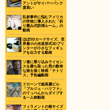
アントがサイバーパンク
度高い
乱射事件に悩むアメリカ
の学校に導入された「折
り畳み式防弾ルーム」の
動画
ほぼSDカードサイズ、世
界最小の光造形式3Dプリ
ンターが小さなフィギュ
アを出力する動画
ソ連に乗り込みライセン
スを勝ち取った男の数奇
な旅を描く映画「テトリ
ス」予告編動画
ドローンで超高層ビル
「ブルジュ・ハリファ」
のてっぺんからダイブす
る一人称動画
フィラメントの箱サイズ