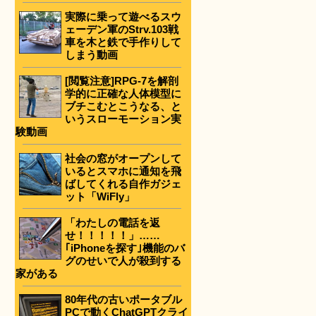
実際に乗って遊べるスウ
ェーデン軍のStrv.103戦
車を木と鉄で手作りして
しまう動画
[閲覧注意]RPG-7を解剖
学的に正確な人体模型に
ブチこむとこうなる、と
いうスローモーション実
験動画
社会の窓がオープンして
いるとスマホに通知を飛
ばしてくれる自作ガジェ
ット「WiFly」
「わたしの電話を返
せ！！！！！」……
｢iPhoneを探す｣機能のバ
グのせいで人が殺到する
家がある
80年代の古いポータブル
PCで動くChatGPTクライ