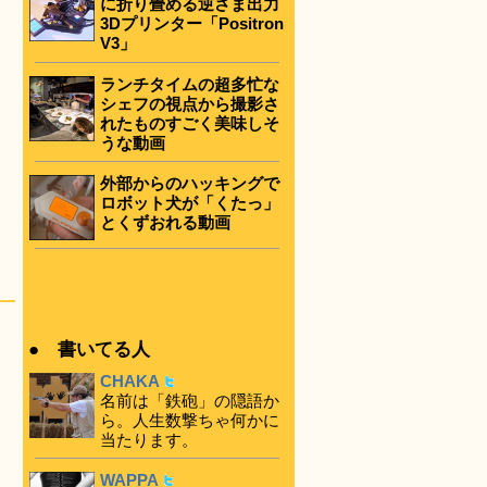
に折り畳める逆さま出力
3Dプリンター「Positron
V3」
ランチタイムの超多忙な
シェフの視点から撮影さ
れたものすごく美味しそ
うな動画
外部からのハッキングで
ロボット犬が「くたっ」
とくずおれる動画
● 書いてる人
CHAKA
名前は「鉄砲」の隠語か
ら。人生数撃ちゃ何かに
当たります。
WAPPA