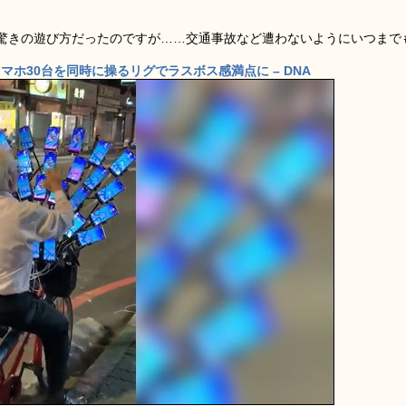
驚きの遊び方だったのですが……交通事故など遭わないようにいつまで
ホ30台を同時に操るリグでラスボス感満点に – DNA