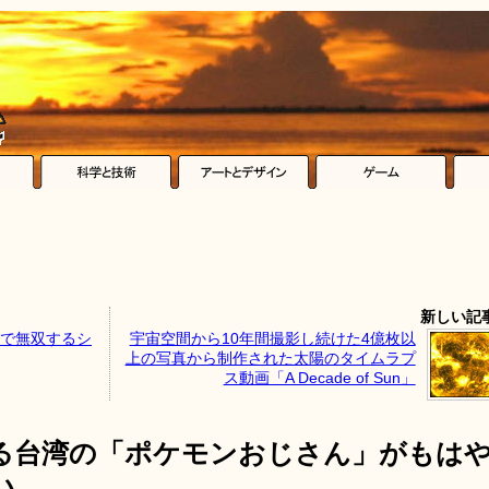
新しい記
ムで無双するシ
宇宙空間から10年間撮影し続けた4億枚以
上の写真から制作された太陽のタイムラプ
ス動画「A Decade of Sun」
操る台湾の「ポケモンおじさん」がもは
い