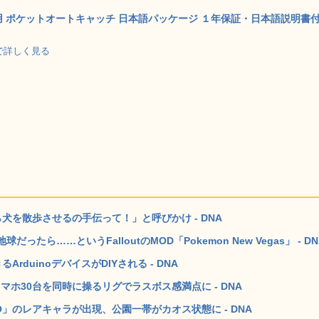
用 ポケットオートキャッチ 日本語パッケージ １年保証・日本語説明書
jp で詳しく見る
犬を散歩させるの手伝って！」と呼びかけ - DNA
ら……というFalloutのMOD「Pokemon New Vegas」 - DN
duinoデバイスがDIYされる - DNA
ホ30台を同時に操るリグでラスボス感満点に - DNA
」のレアキャラが出現、公園一帯がカオス状態に - DNA