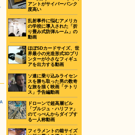
アントがサイバーパンク
付
度高い
乱射事件に悩むアメリカ
の学校に導入された「折
り畳み式防弾ルーム」の
動画
ほぼSDカードサイズ、世
界最小の光造形式3Dプリ
ンターが小さなフィギュ
アを出力する動画
ソ連に乗り込みライセン
スを勝ち取った男の数奇
な旅を描く映画「テトリ
ス」予告編動画
A
ドローンで超高層ビル
「ブルジュ・ハリファ」
のてっぺんからダイブす
る一人称動画
フィラメントの箱サイズ