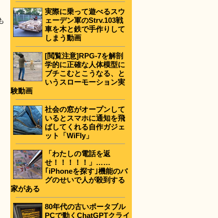
実際に乗って遊べるスウ
ェーデン軍のStrv.103戦
も
車を木と鉄で手作りして
しまう動画
[閲覧注意]RPG-7を解剖
学的に正確な人体模型に
ブチこむとこうなる、と
いうスローモーション実
験動画
社会の窓がオープンして
いるとスマホに通知を飛
ばしてくれる自作ガジェ
ット「WiFly」
「わたしの電話を返
せ！！！！！」……
｢iPhoneを探す｣機能のバ
グのせいで人が殺到する
家がある
80年代の古いポータブル
PCで動くChatGPTクライ