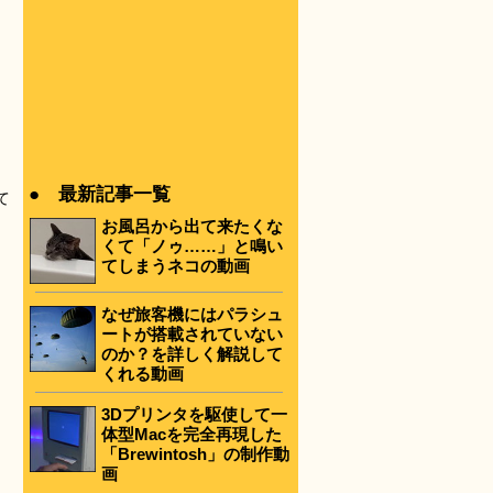
に
● 最新記事一覧
て
お風呂から出て来たくな
くて「ノゥ……」と鳴い
てしまうネコの動画
なぜ旅客機にはパラシュ
ートが搭載されていない
のか？を詳しく解説して
くれる動画
3Dプリンタを駆使して一
体型Macを完全再現した
「Brewintosh」の制作動
画