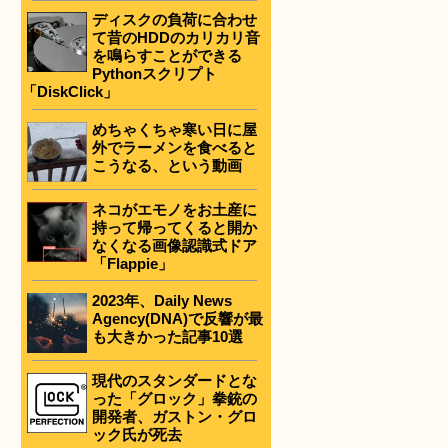
ディスクの負荷に合わせ
て昔のHDDのカリカリ音
を鳴らすことができる
Pythonスクリプト
「DiskClick」
めちゃくちゃ寒い日に屋
外でラーメンを食べると
こうなる、という動画
ネコがエモノをお土産に
持って帰ってくると開か
なくなる画像認識式ドア
「Flappie」
2023年、Daily News
Agency(DNA)で反響が最
も大きかった記事10選
現代のスタンダードとな
った「グロック」拳銃の
開発者、ガストン・グロ
ック氏が死去