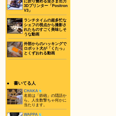
に折り畳める逆さま出力
3Dプリンター「Positron
V3」
ランチタイムの超多忙な
シェフの視点から撮影さ
れたものすごく美味しそ
うな動画
外部からのハッキングで
ロボット犬が「くたっ」
とくずおれる動画
● 書いてる人
CHAKA
名前は「鉄砲」の隠語か
ら。人生数撃ちゃ何かに
当たります。
WAPPA