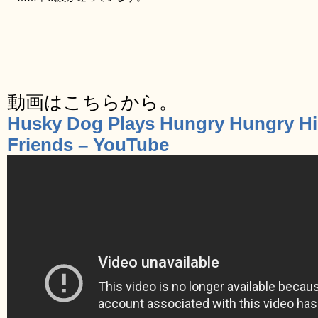
動画はこちらから。
Husky Dog Plays Hungry Hungry H
Friends – YouTube