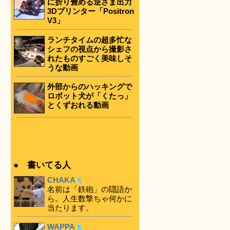
に折り畳める逆さま出力
3Dプリンター「Positron
V3」
ランチタイムの超多忙な
シェフの視点から撮影さ
れたものすごく美味しそ
うな動画
外部からのハッキングで
ロボット犬が「くたっ」
とくずおれる動画
● 書いてる人
CHAKA
名前は「鉄砲」の隠語か
ら。人生数撃ちゃ何かに
当たります。
WAPPA