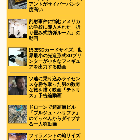
アントがサイバーパンク
度高い
乱射事件に悩むアメリカ
の学校に導入された「折
り畳み式防弾ルーム」の
動画
ほぼSDカードサイズ、世
界最小の光造形式3Dプリ
ンターが小さなフィギュ
アを出力する動画
ソ連に乗り込みライセン
スを勝ち取った男の数奇
な旅を描く映画「テトリ
ス」予告編動画
ドローンで超高層ビル
「ブルジュ・ハリファ」
のてっぺんからダイブす
る一人称動画
フィラメントの箱サイズ