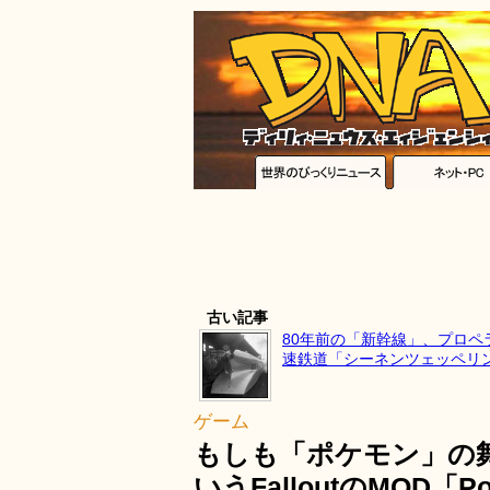
古い記事
80年前の「新幹線」、プロペ
速鉄道「シーネンツェッペリ
ゲーム
もしも「ポケモン」の
いうFalloutのMOD「Po