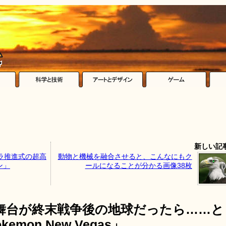
新しい記
ラ推進式の超高
動物と機械を融合させると、こんなにもク
ン」
ールになることが分かる画像38枚
舞台が終末戦争後の地球だったら……と
kemon New Vegas」