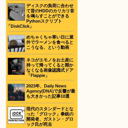
ディスクの負荷に合わせ
て昔のHDDのカリカリ音
を鳴らすことができる
Pythonスクリプト
「DiskClick」
めちゃくちゃ寒い日に屋
外でラーメンを食べると
こうなる、という動画
ネコがエモノをお土産に
持って帰ってくると開か
なくなる画像認識式ドア
「Flappie」
2023年、Daily News
Agency(DNA)で反響が最
も大きかった記事10選
現代のスタンダードとな
った「グロック」拳銃の
開発者、ガストン・グロ
ック氏が死去