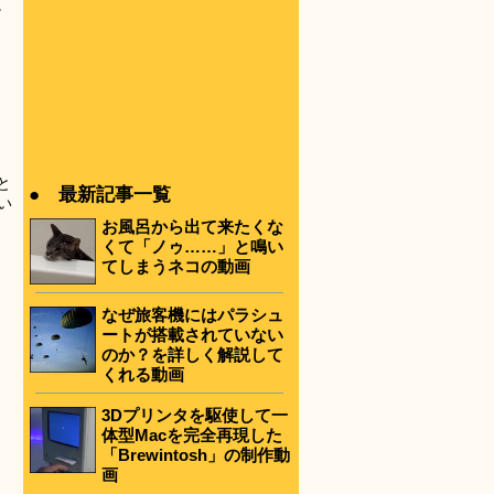
。
。
と
● 最新記事一覧
い
お風呂から出て来たくな
くて「ノゥ……」と鳴い
てしまうネコの動画
なぜ旅客機にはパラシュ
ートが搭載されていない
のか？を詳しく解説して
くれる動画
3Dプリンタを駆使して一
体型Macを完全再現した
「Brewintosh」の制作動
画