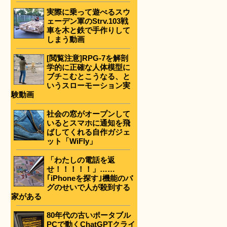
実際に乗って遊べるスウ
ェーデン軍のStrv.103戦
車を木と鉄で手作りして
しまう動画
[閲覧注意]RPG-7を解剖
学的に正確な人体模型に
ブチこむとこうなる、と
いうスローモーション実
験動画
社会の窓がオープンして
いるとスマホに通知を飛
ばしてくれる自作ガジェ
ット「WiFly」
「わたしの電話を返
せ！！！！！」……
｢iPhoneを探す｣機能のバ
グのせいで人が殺到する
家がある
80年代の古いポータブル
PCで動くChatGPTクライ