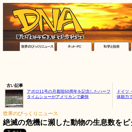
古い記事
アポロ11号の月着陸50周年を記念したハーフ
ドイツ
タイムショーがアメリカンで豪快
体能力
世界のびっくりニュース
絶滅の危機に瀕した動物の生息数をピ