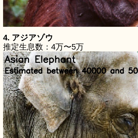
4. アジアゾウ
推定生息数：4万〜5万