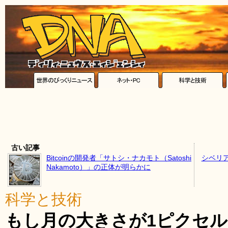
古い記事
Bitcoinの開発者「サトシ・ナカモト（Satoshi
シベリ
Nakamoto）」の正体が明らかに
科学と技術
もし月の大きさが1ピクセ