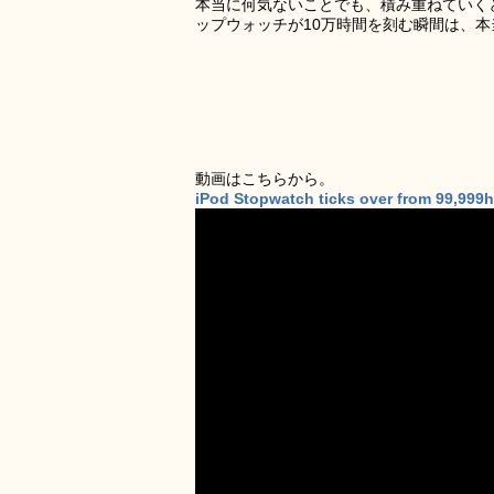
本当に何気ないことでも、積み重ねていくと
ップウォッチが10万時間を刻む瞬間は、
動画はこちらから。
iPod Stopwatch ticks over from 99,999