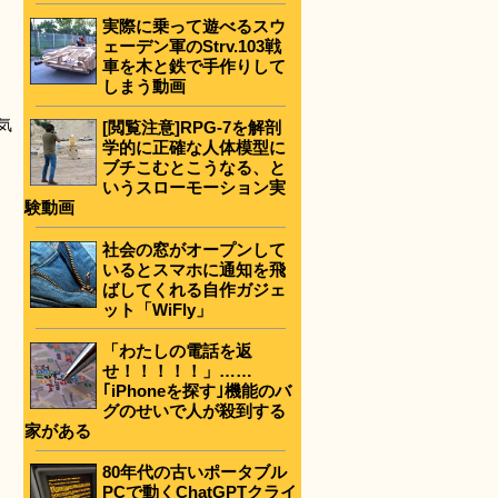
実際に乗って遊べるスウ
ェーデン軍のStrv.103戦
車を木と鉄で手作りして
しまう動画
気
[閲覧注意]RPG-7を解剖
学的に正確な人体模型に
ブチこむとこうなる、と
いうスローモーション実
験動画
社会の窓がオープンして
いるとスマホに通知を飛
ばしてくれる自作ガジェ
ット「WiFly」
「わたしの電話を返
せ！！！！！」……
｢iPhoneを探す｣機能のバ
グのせいで人が殺到する
家がある
80年代の古いポータブル
PCで動くChatGPTクライ