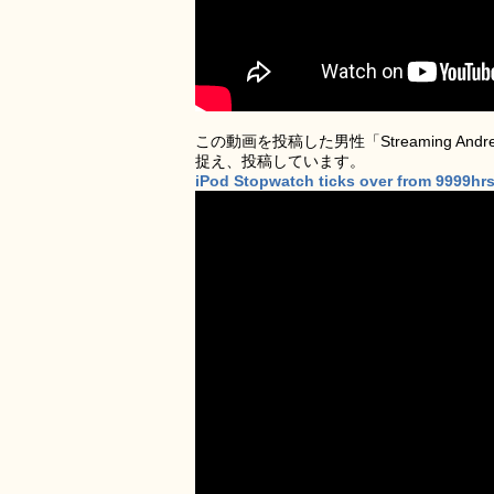
この動画を投稿した男性「Streaming An
捉え、投稿しています。
iPod Stopwatch ticks over from 9999hr