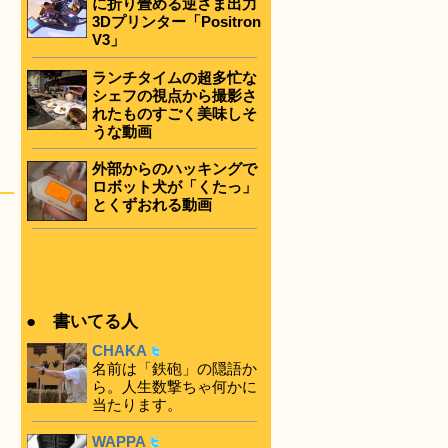
に折り畳める逆さま出力
3Dプリンター「Positron
V3」
ランチタイムの超多忙な
シェフの視点から撮影さ
れたものすごく美味しそ
うな動画
外部からのハッキングで
ロボット犬が「くたっ」
とくずおれる動画
● 書いてる人
CHAKA
名前は「鉄砲」の隠語か
ら。人生数撃ちゃ何かに
当たります。
WAPPA