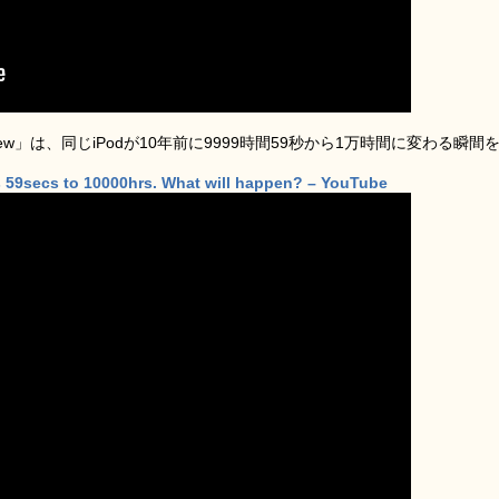
drew」は、同じiPodが10年前に9999時間59秒から1万時間に変わる瞬間
s 59secs to 10000hrs. What will happen? – YouTube