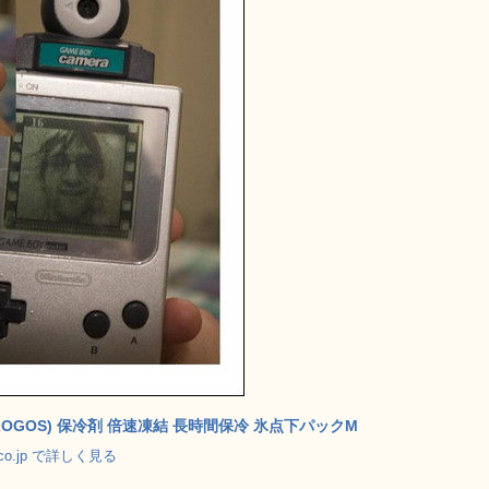
LOGOS) 保冷剤 倍速凍結 長時間保冷 氷点下パックM
.co.jp で詳しく見る