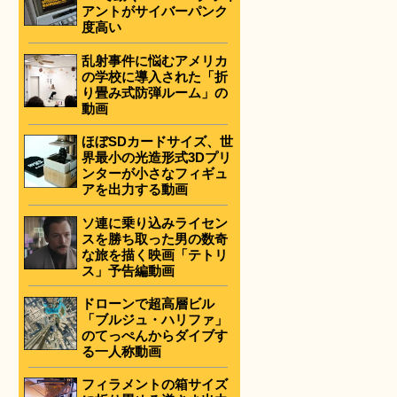
アントがサイバーパンク
度高い
乱射事件に悩むアメリカ
の学校に導入された「折
り畳み式防弾ルーム」の
動画
ほぼSDカードサイズ、世
界最小の光造形式3Dプリ
ンターが小さなフィギュ
アを出力する動画
ソ連に乗り込みライセン
スを勝ち取った男の数奇
な旅を描く映画「テトリ
ス」予告編動画
ドローンで超高層ビル
「ブルジュ・ハリファ」
のてっぺんからダイブす
る一人称動画
フィラメントの箱サイズ