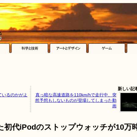
新しい記
ているのかがよ
真っ暗な高速道路を110km/hで走行中、突
然予想もしないものが登場してしまった動
画
た初代iPodのストップウォッチが10万