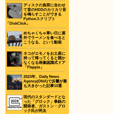
ディスクの負荷に合わせ
て昔のHDDのカリカリ音
を鳴らすことができる
Pythonスクリプト
「DiskClick」
を
めちゃくちゃ寒い日に屋
外でラーメンを食べると
こうなる、という動画
ネコがエモノをお土産に
持って帰ってくると開か
なくなる画像認識式ドア
「Flappie」
2023年、Daily News
Agency(DNA)で反響が最
も大きかった記事10選
現代のスタンダードとな
った「グロック」拳銃の
開発者、ガストン・グロ
ック氏が死去