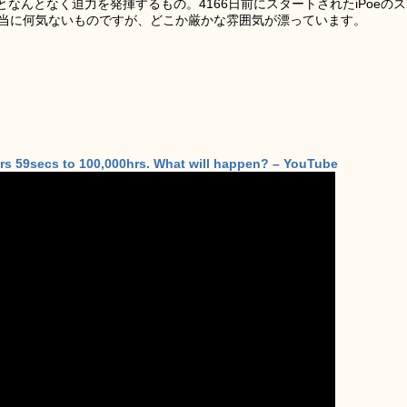
なんとなく迫力を発揮するもの。4166日前にスタートされたiPoeのス
本当に何気ないものですが、どこか厳かな雰囲気が漂っています。
hrs 59secs to 100,000hrs. What will happen? – YouTube