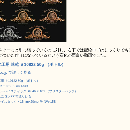
ルをぐーっと引っ張っていくのに対し、右下では配給ロゴはじっくりでも
がついた作りになっているという変化が面白い動画でした。
工用 速乾 ＃10822 50g （ボトル）
.co.jp で詳しく見る
用 ＃10122 50g （ボトル）
ターマット A4 134B
ーハイスティック ＃04668 6ml （ブリスターパック）
ユニロンPP 荷造りひも
イスタック・15mm×20m大巻 NW-15S