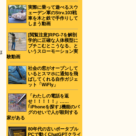
実際に乗って遊べるスウ
ェーデン軍のStrv.103戦
車を木と鉄で手作りして
しまう動画
[閲覧注意]RPG-7を解剖
学的に正確な人体模型に
ブチこむとこうなる、と
いうスローモーション実
ほ
験動画
社会の窓がオープンして
いるとスマホに通知を飛
ばしてくれる自作ガジェ
ット「WiFly」
「わたしの電話を返
せ！！！！！」……
｢iPhoneを探す｣機能のバ
グのせいで人が殺到する
家がある
80年代の古いポータブル
PCで動くChatGPTクライ