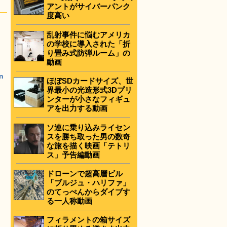
アントがサイバーパンク
度高い
乱射事件に悩むアメリカ
の学校に導入された「折
り畳み式防弾ルーム」の
動画
n
ほぼSDカードサイズ、世
界最小の光造形式3Dプリ
ンターが小さなフィギュ
アを出力する動画
ソ連に乗り込みライセン
スを勝ち取った男の数奇
な旅を描く映画「テトリ
ス」予告編動画
ドローンで超高層ビル
「ブルジュ・ハリファ」
のてっぺんからダイブす
る一人称動画
フィラメントの箱サイズ