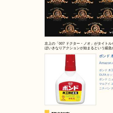
左上の「007 ドクター・ノオ」がタイト
ぼいきなりアクションが始まるという緩急
ボンド 木
Amazon
ボンド 木工
OLFA カッ
ボンド ニュ
マルアイ 
ニチバン ナ