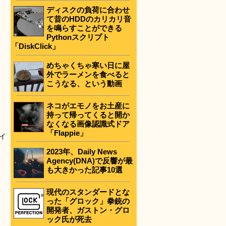
ディスクの負荷に合わせ
て昔のHDDのカリカリ音
を鳴らすことができる
Pythonスクリプト
「DiskClick」
めちゃくちゃ寒い日に屋
外でラーメンを食べると
こうなる、という動画
ネコがエモノをお土産に
持って帰ってくると開か
なくなる画像認識式ドア
「Flappie」
イ
2023年、Daily News
Agency(DNA)で反響が最
も大きかった記事10選
現代のスタンダードとな
った「グロック」拳銃の
開発者、ガストン・グロ
ック氏が死去