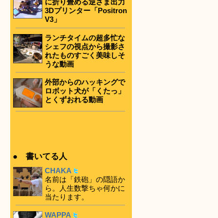
に折り畳める逆さま出力
3Dプリンター「Positron
V3」
ランチタイムの超多忙な
シェフの視点から撮影さ
れたものすごく美味しそ
うな動画
外部からのハッキングで
ロボット犬が「くたっ」
とくずおれる動画
● 書いてる人
CHAKA
名前は「鉄砲」の隠語か
ら。人生数撃ちゃ何かに
当たります。
WAPPA