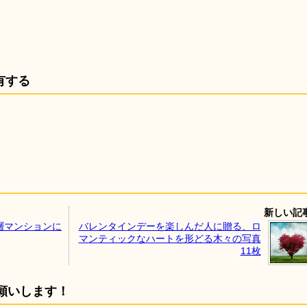
有する
新しい記
層マンションに
バレンタインデーを楽しんだ人に贈る、ロ
マンティックなハートを形どる木々の写真
11枚
願いします！