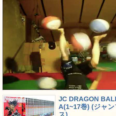
JC DRAGON B
A(1~17巻) (
ス)