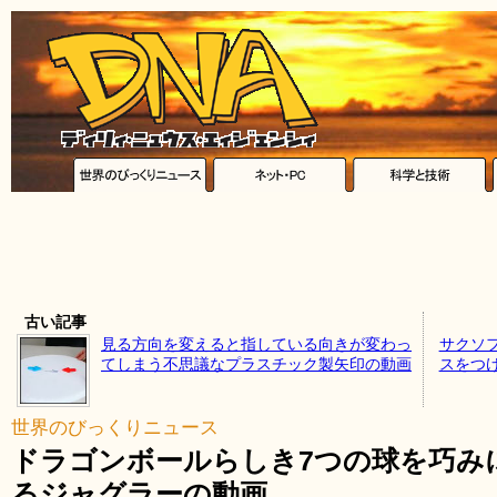
古い記事
見る方向を変えると指している向きが変わっ
サクソ
てしまう不思議なプラスチック製矢印の動画
スをつ
世界のびっくりニュース
ドラゴンボールらしき7つの球を巧み
るジャグラーの動画