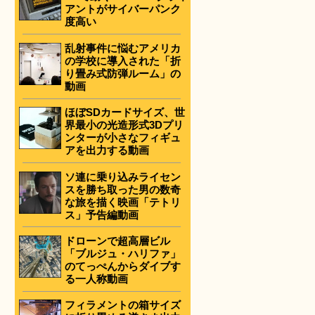
アントがサイバーパンク
度高い
乱射事件に悩むアメリカ
の学校に導入された「折
り畳み式防弾ルーム」の
動画
ほぼSDカードサイズ、世
界最小の光造形式3Dプリ
ンターが小さなフィギュ
アを出力する動画
ソ連に乗り込みライセン
スを勝ち取った男の数奇
な旅を描く映画「テトリ
ス」予告編動画
ドローンで超高層ビル
「ブルジュ・ハリファ」
のてっぺんからダイブす
る一人称動画
フィラメントの箱サイズ