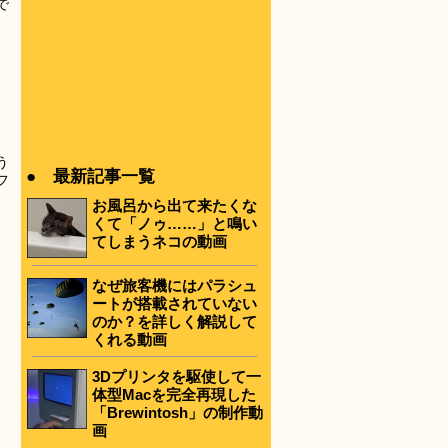
で
う
● 最新記事一覧
フ
お風呂から出て来たくな
くて「ノゥ……」と鳴い
てしまうネコの動画
なぜ旅客機にはパラシュ
ートが搭載されていない
のか？を詳しく解説して
くれる動画
3Dプリンタを駆使して一
体型Macを完全再現した
「Brewintosh」の制作動
画