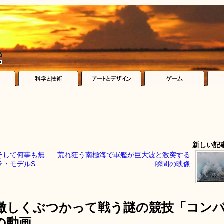
新しい記
そして何事も無
荒れ狂う南極海で軍艦が巨大波と激突する
ラ・モデルS
瞬間の映像
激しくぶつかって戦う謎の競技「コン
の動画