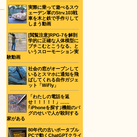
実際に乗って遊べるスウ
ェーデン軍のStrv.103戦
車を木と鉄で手作りして
しまう動画
[閲覧注意]RPG-7を解剖
学的に正確な人体模型に
ブチこむとこうなる、と
いうスローモーション実
験動画
社会の窓がオープンして
いるとスマホに通知を飛
ばしてくれる自作ガジェ
ット「WiFly」
「わたしの電話を返
せ！！！！！」……
｢iPhoneを探す｣機能のバ
グのせいで人が殺到する
家がある
80年代の古いポータブル
PCで動くChatGPTクライ