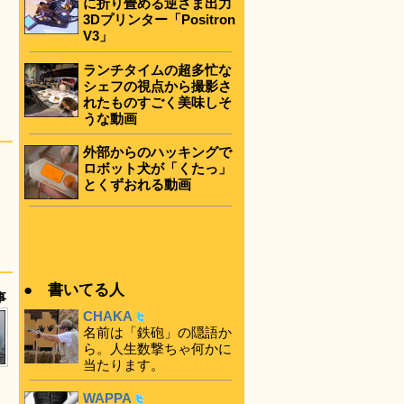
に折り畳める逆さま出力
3Dプリンター「Positron
V3」
ランチタイムの超多忙な
シェフの視点から撮影さ
れたものすごく美味しそ
うな動画
外部からのハッキングで
ロボット犬が「くたっ」
とくずおれる動画
● 書いてる人
事
CHAKA
名前は「鉄砲」の隠語か
ら。人生数撃ちゃ何かに
当たります。
WAPPA