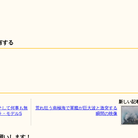
有する
新しい記
そして何事も無
荒れ狂う南極海で軍艦が巨大波と激突する
ラ・モデルS
瞬間の映像
願いします！