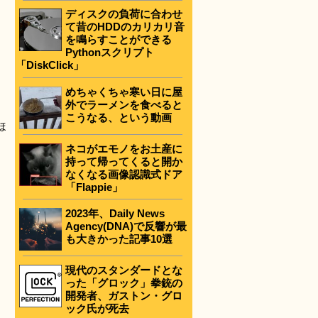
ディスクの負荷に合わせ
て昔のHDDのカリカリ音
を鳴らすことができる
Pythonスクリプト
「DiskClick」
めちゃくちゃ寒い日に屋
外でラーメンを食べると
こうなる、という動画
ほ
ネコがエモノをお土産に
持って帰ってくると開か
なくなる画像認識式ドア
「Flappie」
2023年、Daily News
Agency(DNA)で反響が最
も大きかった記事10選
現代のスタンダードとな
った「グロック」拳銃の
開発者、ガストン・グロ
ック氏が死去