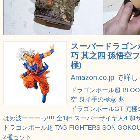
スーパードラゴン
巧 其之四 孫悟空
極)
Amazon.co.jp で
ドラゴンボール超 BLOOD O
空 身勝手の極意 兆
ドラゴンボールGT 究
はめ波ーーーっ!!!! 全1種 スーパーサイヤ人4 
ドラゴンボール超 TAG FIGHTERS SON GOKO
2種セット