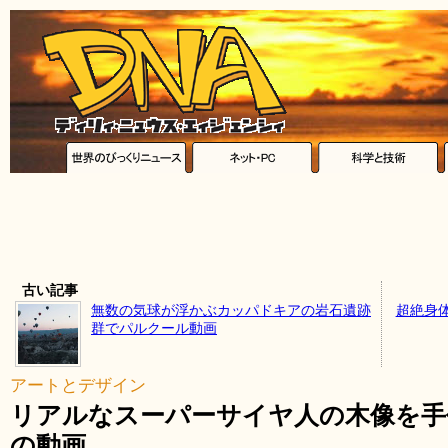
古い記事
無数の気球が浮かぶカッパドキアの岩石遺跡
超絶身
群でパルクール動画
アートとデザイン
リアルなスーパーサイヤ人の木像を手
の動画