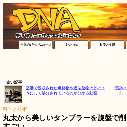
古い記事
空港で没収された爆発物や違法薬物はどのよ
伝説の
うにして処分されているのか分かる動画
ー 2
科学と技術
丸太から美しいタンブラーを旋盤で削
すごい