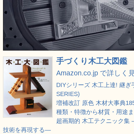
手づくり木工大図鑑
Amazon.co.jp で詳しく
DIYシリーズ 木工上達! 継ぎ手テ
SERIES)
増補改訂 原色 木材大事典18
種類・特徴から材質・用途
超画期的 木工テクニック集
技術を再現する―