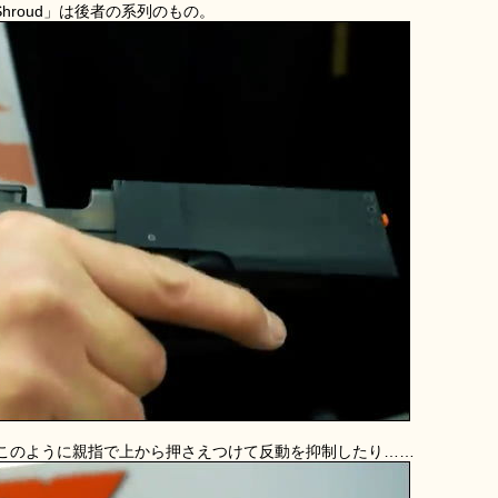
at Shroud」は後者の系列のもの。
このように親指で上から押さえつけて反動を抑制したり……