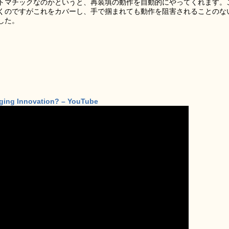
トマチックなのかというと、再装填の動作を自動的にやってくれます。
くのですがこれをカバーし、手で掴まれても動作を阻害されることのな
した。
nging Innovation? – YouTube