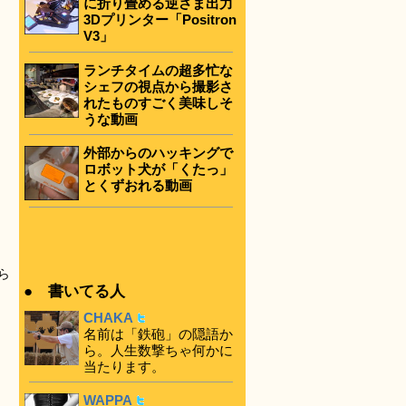
に折り畳める逆さま出力
3Dプリンター「Positron
V3」
ランチタイムの超多忙な
シェフの視点から撮影さ
れたものすごく美味しそ
うな動画
外部からのハッキングで
ロボット犬が「くたっ」
とくずおれる動画
ら
● 書いてる人
CHAKA
名前は「鉄砲」の隠語か
ら。人生数撃ちゃ何かに
当たります。
WAPPA