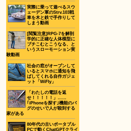
実際に乗って遊べるスウ
ェーデン軍のStrv.103戦
車を木と鉄で手作りして
しまう動画
[閲覧注意]RPG-7を解剖
学的に正確な人体模型に
ブチこむとこうなる、と
いうスローモーション実
験動画
社会の窓がオープンして
いるとスマホに通知を飛
ばしてくれる自作ガジェ
ット「WiFly」
「わたしの電話を返
せ！！！！！」……
｢iPhoneを探す｣機能のバ
グのせいで人が殺到する
家がある
80年代の古いポータブル
PCで動くChatGPTクライ