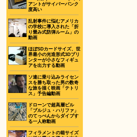
アントがサイバーパンク
度高い
乱射事件に悩むアメリカ
の学校に導入された「折
り畳み式防弾ルーム」の
動画
ほぼSDカードサイズ、世
界最小の光造形式3Dプリ
ンターが小さなフィギュ
アを出力する動画
ソ連に乗り込みライセン
スを勝ち取った男の数奇
な旅を描く映画「テトリ
ス」予告編動画
ドローンで超高層ビル
「ブルジュ・ハリファ」
のてっぺんからダイブす
る一人称動画
フィラメントの箱サイズ