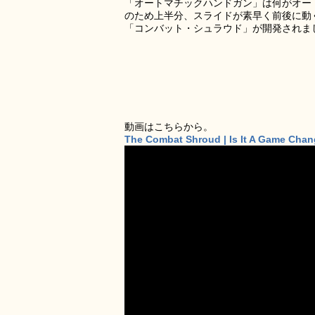
「オートマチックハンドガン」は何がオー
のため上半分、スライドが素早く前後に動
「コンバット・シュラウド」が開発されま
動画はこちらから。
The Combat Shroud | Is It A Game Cha