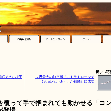
新しい記
茶眠そうな様子
世界最大の航空機「ストラトローンチ
（Stratolaunch）」が初飛行に成功
を覆って手で掴まれても動かせる「コ
が登場