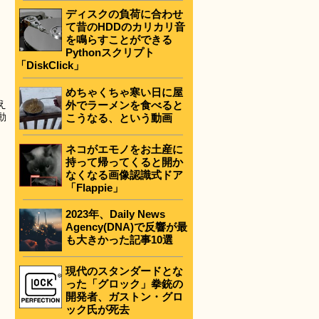
ディスクの負荷に合わせ
て昔のHDDのカリカリ音
を鳴らすことができる
Pythonスクリプト
「DiskClick」
めちゃくちゃ寒い日に屋
え
外でラーメンを食べると
動
こうなる、という動画
ネコがエモノをお土産に
持って帰ってくると開か
なくなる画像認識式ドア
「Flappie」
2023年、Daily News
Agency(DNA)で反響が最
も大きかった記事10選
現代のスタンダードとな
った「グロック」拳銃の
開発者、ガストン・グロ
ック氏が死去