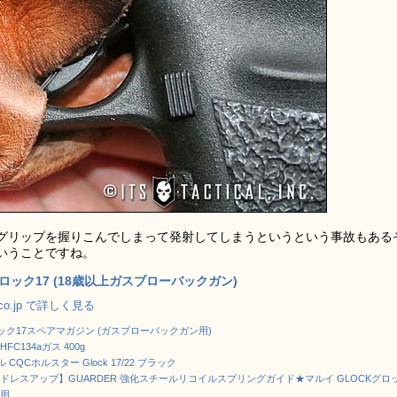
グリップを握りこんでしまって発射してしまうというという事故もある
いうことですね。
 グロック17 (18歳以上ガスブローバックガン)
.co.jp で詳しく見る
グロック17スペアマガジン (ガスブローバックガン用)
FC134aガス 400g
 CQCホルスター Glock 17/22 ブラック
ドレスアップ】GUARDER 強化スチールリコイルスプリングガイド★マルイ GLOCKグロ
C用