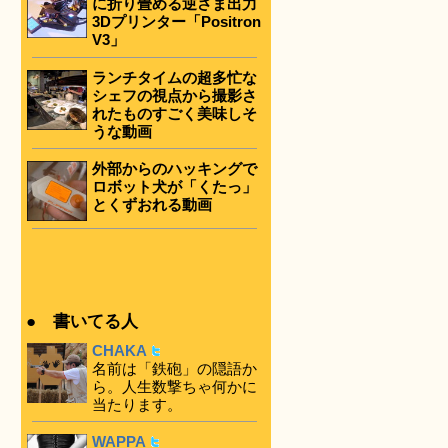
に折り畳める逆さま出力
3Dプリンター「Positron
V3」
ランチタイムの超多忙な
シェフの視点から撮影さ
れたものすごく美味しそ
うな動画
外部からのハッキングで
ロボット犬が「くたっ」
とくずおれる動画
● 書いてる人
CHAKA
名前は「鉄砲」の隠語か
ら。人生数撃ちゃ何かに
当たります。
WAPPA