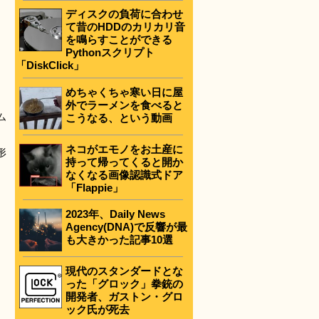
ディスクの負荷に合わせ
て昔のHDDのカリカリ音
を鳴らすことができる
Pythonスクリプト
「DiskClick」
めちゃくちゃ寒い日に屋
外でラーメンを食べると
ム
こうなる、という動画
ネコがエモノをお土産に
形
持って帰ってくると開か
なくなる画像認識式ドア
「Flappie」
2023年、Daily News
Agency(DNA)で反響が最
も大きかった記事10選
現代のスタンダードとな
った「グロック」拳銃の
開発者、ガストン・グロ
ック氏が死去