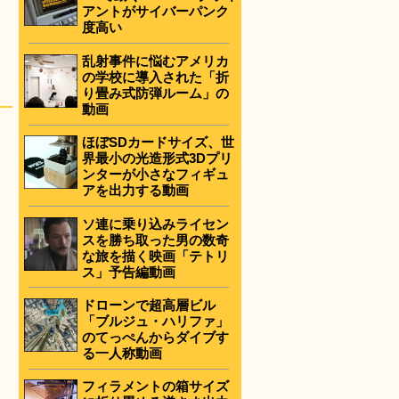
アントがサイバーパンク
度高い
乱射事件に悩むアメリカ
の学校に導入された「折
り畳み式防弾ルーム」の
動画
ほぼSDカードサイズ、世
界最小の光造形式3Dプリ
ンターが小さなフィギュ
アを出力する動画
ソ連に乗り込みライセン
スを勝ち取った男の数奇
な旅を描く映画「テトリ
ス」予告編動画
ドローンで超高層ビル
「ブルジュ・ハリファ」
のてっぺんからダイブす
る一人称動画
フィラメントの箱サイズ