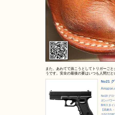
また、あわてて抜こうとしてトリガーごと
うです。安全の最後の要はいつも人間だと
No21
Amazon
No19 
ガンパワーH
BHIスタイル
【高耐久・
クG17/18