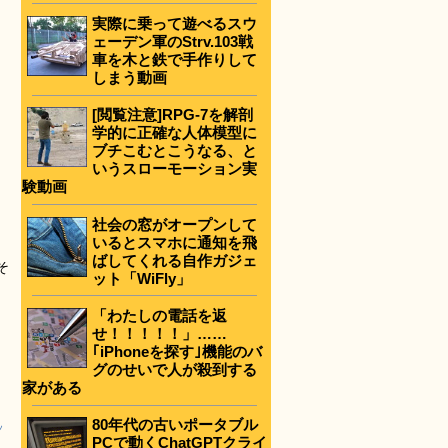
実際に乗って遊べるスウ
ェーデン軍のStrv.103戦
車を木と鉄で手作りして
しまう動画
[閲覧注意]RPG-7を解剖
学的に正確な人体模型に
ブチこむとこうなる、と
いうスローモーション実
験動画
社会の窓がオープンして
いるとスマホに通知を飛
ばしてくれる自作ガジェ
そ
ット「WiFly」
「わたしの電話を返
せ！！！！！」……
｢iPhoneを探す｣機能のバ
グのせいで人が殺到する
家がある
80年代の古いポータブル
ッ
PCで動くChatGPTクライ