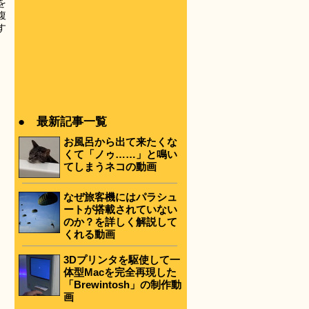
を
複
す
● 最新記事一覧
お風呂から出て来たくな
くて「ノゥ……」と鳴い
てしまうネコの動画
なぜ旅客機にはパラシュ
ートが搭載されていない
のか？を詳しく解説して
くれる動画
3Dプリンタを駆使して一
体型Macを完全再現した
「Brewintosh」の制作動
画