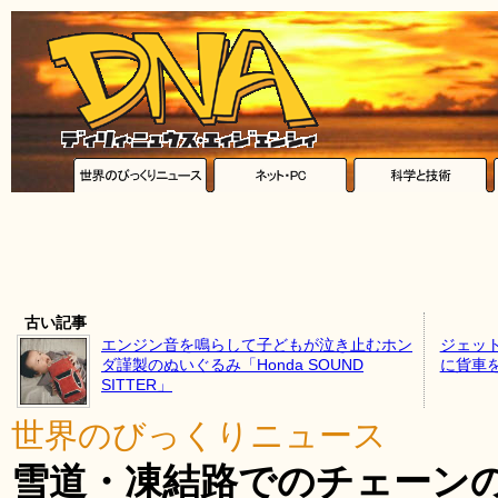
古い記事
エンジン音を鳴らして子どもが泣き止むホン
ジェッ
ダ謹製のぬいぐるみ「Honda SOUND
に貨車
SITTER」
世界のびっくりニュース
雪道・凍結路でのチェーンの