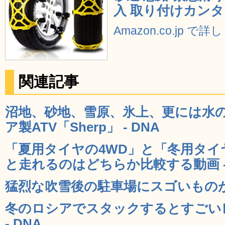
入 取り付けカン
Amazon.co.jp で
関連記事
沼地、砂地、雪原、氷上、更には水
ア製ATV「Sherp」 - DNA
「夏用タイヤの4WD」と「冬用タイ
と走れるのはどちらか比較する動画 - 
猛烈な吹雪後の駐車場にスゴいものが残
冬のロシアでスタックするとすごい
- DNA