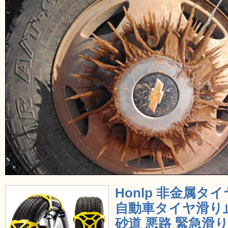
Honlp 非金属タ
自動車タイヤ滑り止
砂道 悪路 緊急滑