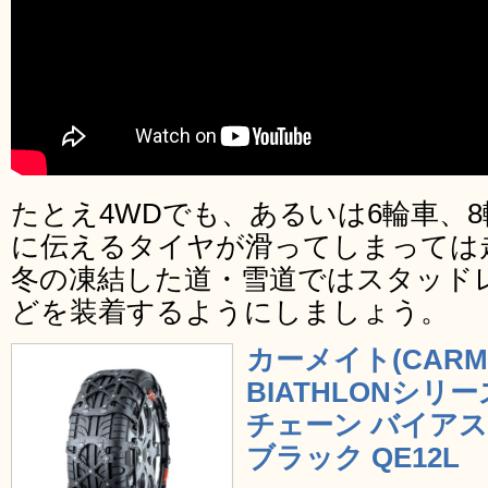
たとえ4WDでも、あるいは6輪車、
に伝えるタイヤが滑ってしまっては
冬の凍結した道・雪道ではスタッド
どを装着するようにしましょう。
カーメイト(CARM
BIATHLONシ
チェーン バイア
ブラック QE12L