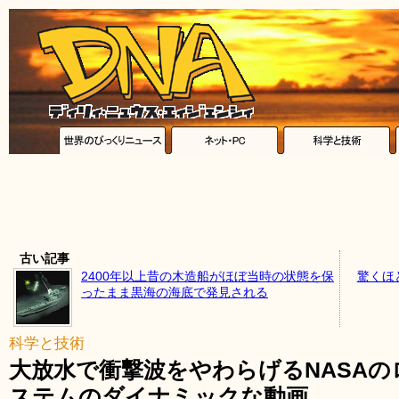
古い記事
2400年以上昔の木造船がほぼ当時の状態を保
驚くほ
ったまま黒海の海底で発見される
科学と技術
大放水で衝撃波をやわらげるNASA
ステムのダイナミックな動画