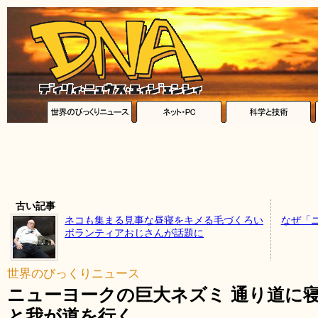
古い記事
ネコも集まる見事な昼寝をキメる毛づくろい
なぜ「
ボランティアおじさんが話題に
世界のびっくりニュース
ニューヨークの巨大ネズミ 通り道に
と我が道を行く