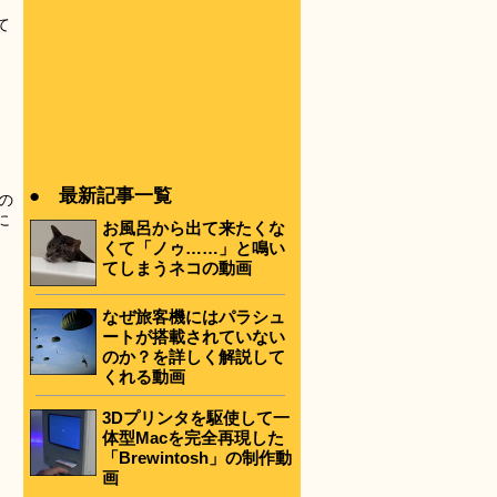
、
て
● 最新記事一覧
歳の
に
お風呂から出て来たくな
くて「ノゥ……」と鳴い
てしまうネコの動画
なぜ旅客機にはパラシュ
ートが搭載されていない
のか？を詳しく解説して
くれる動画
3Dプリンタを駆使して一
体型Macを完全再現した
「Brewintosh」の制作動
画