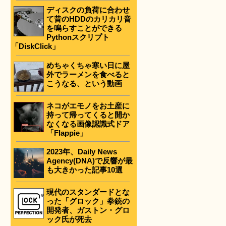
ディスクの負荷に合わせ
て昔のHDDのカリカリ音
を鳴らすことができる
Pythonスクリプト
「DiskClick」
めちゃくちゃ寒い日に屋
外でラーメンを食べると
こうなる、という動画
ネコがエモノをお土産に
持って帰ってくると開か
なくなる画像認識式ドア
「Flappie」
2023年、Daily News
Agency(DNA)で反響が最
も大きかった記事10選
現代のスタンダードとな
った「グロック」拳銃の
開発者、ガストン・グロ
ック氏が死去