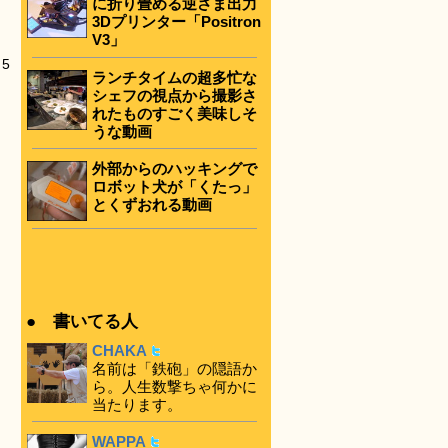
に折り畳める逆さま出力
3Dプリンター「Positron
V3」
5
ランチタイムの超多忙な
シェフの視点から撮影さ
れたものすごく美味しそ
うな動画
外部からのハッキングで
ロボット犬が「くたっ」
とくずおれる動画
● 書いてる人
CHAKA
名前は「鉄砲」の隠語か
ら。人生数撃ちゃ何かに
当たります。
WAPPA