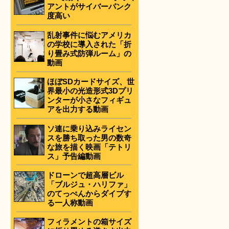
アントがサイバーパンク
度高い
乱射事件に悩むアメリカ
の学校に導入された「折
り畳み式防弾ルーム」の
動画
ほぼSDカードサイズ、世
界最小の光造形式3Dプリ
ンターが小さなフィギュ
アを出力する動画
ソ連に乗り込みライセン
スを勝ち取った男の数奇
な旅を描く映画「テトリ
ス」予告編動画
ドローンで超高層ビル
「ブルジュ・ハリファ」
のてっぺんからダイブす
る一人称動画
フィラメントの箱サイズ