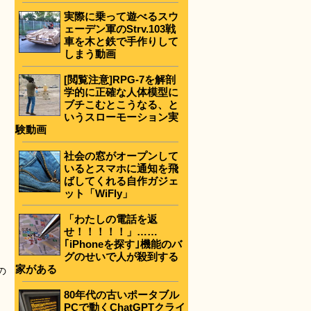
実際に乗って遊べるスウ
ェーデン軍のStrv.103戦
車を木と鉄で手作りして
しまう動画
[閲覧注意]RPG-7を解剖
学的に正確な人体模型に
ブチこむとこうなる、と
いうスローモーション実
験動画
社会の窓がオープンして
いるとスマホに通知を飛
ばしてくれる自作ガジェ
ット「WiFly」
「わたしの電話を返
せ！！！！！」……
｢iPhoneを探す｣機能のバ
グのせいで人が殺到する
家がある
の
80年代の古いポータブル
PCで動くChatGPTクライ