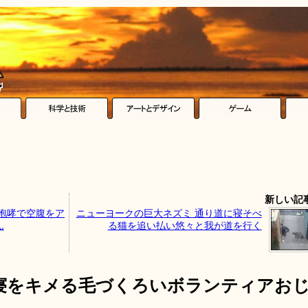
新しい記
咆哮で空腹をア
ニューヨークの巨大ネズミ 通り道に寝そべ
ん
る猫を追い払い悠々と我が道を行く
寝をキメる毛づくろいボランティアお