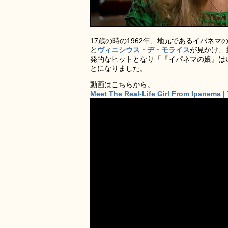
17歳の時の1962年、地元であるイパネ
と
ヴィニシウス・ヂ・モライス
が見かけ、
発的なヒットとなり「『イパネマの娘』は
とになりました。
動画はこちらから。
Meet The Real-Life Girl From Ipanema 