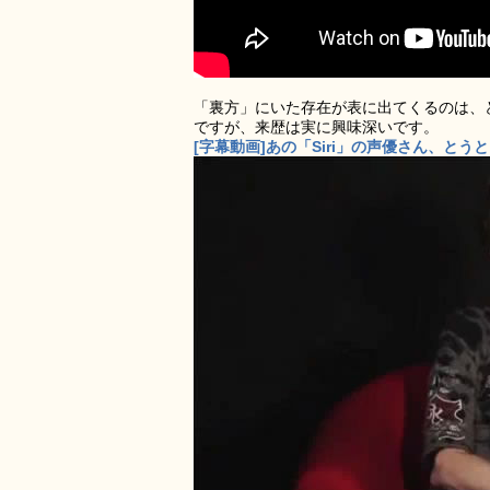
「裏方」にいた存在が表に出てくるのは、
ですが、来歴は実に興味深いです。
[字幕動画]あの「Siri」の声優さん、とうと