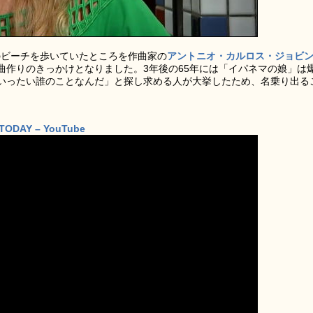
マのビーチを歩いていたところを作曲家の
アントニオ・カルロス・ジョビ
曲作りのきっかけとなりました。3年後の65年には「イパネマの娘」は
いったい誰のことなんだ」と探し求める人が大挙したため、名乗り出る
| TODAY – YouTube