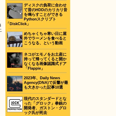
ディスクの負荷に合わせ
て昔のHDDのカリカリ音
を鳴らすことができる
Pythonスクリプト
ン
「DiskClick」
爆
こ
めちゃくちゃ寒い日に屋
外でラーメンを食べると
こうなる、という動画
ネコがエモノをお土産に
持って帰ってくると開か
なくなる画像認識式ドア
「Flappie」
2023年、Daily News
Agency(DNA)で反響が最
も大きかった記事10選
現代のスタンダードとな
った「グロック」拳銃の
開発者、ガストン・グロ
ック氏が死去