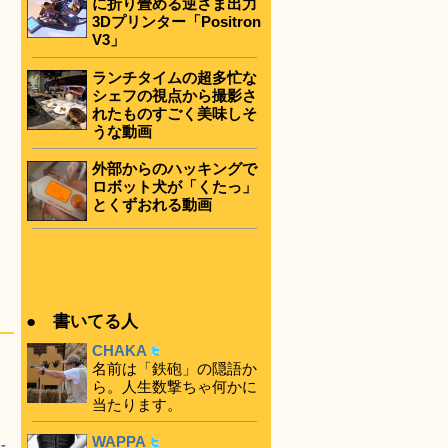
に折り畳める逆さま出力
3Dプリンター「Positron
V3」
ランチタイムの超多忙な
シェフの視点から撮影さ
れたものすごく美味しそ
うな動画
外部からのハッキングで
ロボット犬が「くたっ」
とくずおれる動画
● 書いてる人
CHAKA
名前は「鉄砲」の隠語か
ら。人生数撃ちゃ何かに
-
当たります。
WAPPA
-