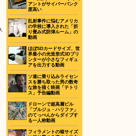
アントがサイバーパンク
度高い
乱射事件に悩むアメリカ
の学校に導入された「折
人
り畳み式防弾ルーム」の
動画
ほぼSDカードサイズ、世
界最小の光造形式3Dプリ
ンターが小さなフィギュ
アを出力する動画
ソ連に乗り込みライセン
スを勝ち取った男の数奇
な旅を描く映画「テトリ
ス」予告編動画
ドローンで超高層ビル
「ブルジュ・ハリファ」
のてっぺんからダイブす
る一人称動画
フィラメントの箱サイズ