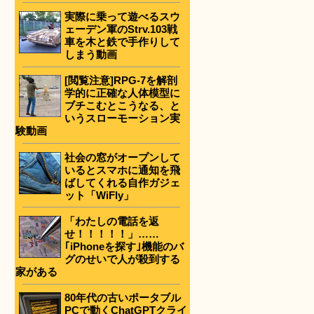
実際に乗って遊べるスウ
ェーデン軍のStrv.103戦
車を木と鉄で手作りして
しまう動画
[閲覧注意]RPG-7を解剖
学的に正確な人体模型に
ブチこむとこうなる、と
いうスローモーション実
験動画
社会の窓がオープンして
いるとスマホに通知を飛
ばしてくれる自作ガジェ
ット「WiFly」
「わたしの電話を返
せ！！！！！」……
｢iPhoneを探す｣機能のバ
グのせいで人が殺到する
家がある
80年代の古いポータブル
PCで動くChatGPTクライ