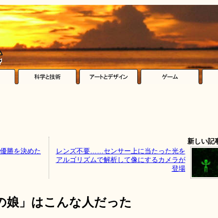
新しい記
の優勝を決めた
レンズ不要……センサー上に当たった光を
アルゴリズムで解析して像にするカメラが
登場
の娘」はこんな人だった