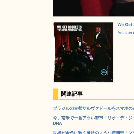
We Get
Amazon
関連記事
ブラジルの古都サルヴァドールをスマホのみで撮影
今、南米で一番アツい都市「リオ・デ・ジャ
DNA
世界が金色に輝く魔法のような時間帯「マジ