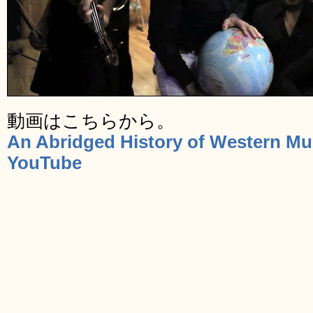
動画はこちらから。
An Abridged History of Western Mus
YouTube