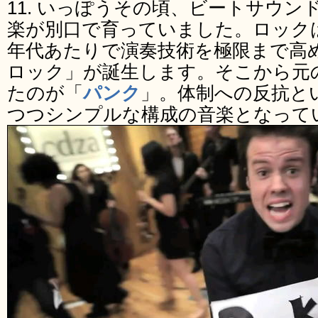
11. いっぽうその頃、ビートサウ
楽が別口で育っていました。ロックは
年代あたりで演奏技術を極限まで高
ロック」が誕生します。そこから元
たのが「
パンク
」。体制への反抗と
つつシンプルな構成の音楽となって