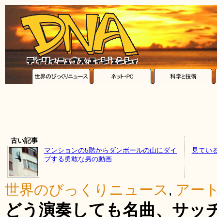
古い記事
マンションの5階からダンボールの山にダイ
見てい
ブする勇敢な男の動画
世界のびっくりニュース
アー
,
どう演奏しても名曲、サッ