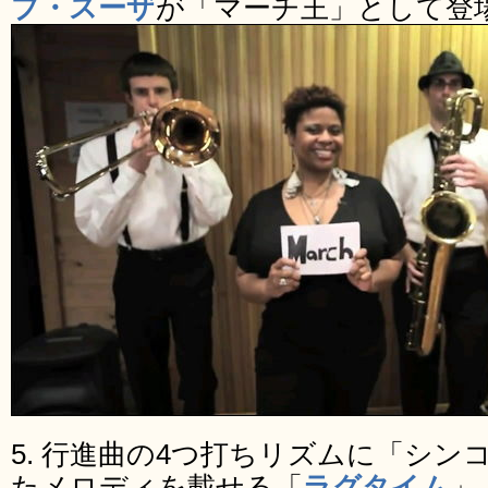
プ・スーザ
が「マーチ王」として登
5. 行進曲の4つ打ちリズムに「シ
たメロディを載せる「
ラグタイム
」