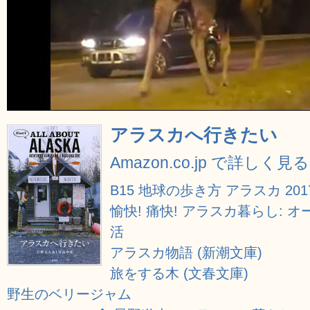
アラスカへ行きたい
Amazon.co.jp で詳しく見る
B15 地球の歩き方 アラスカ 2017
愉快! 痛快! アラスカ暮らし:
活
アラスカ物語 (新潮文庫)
旅をする木 (文春文庫)
野生のベリージャム