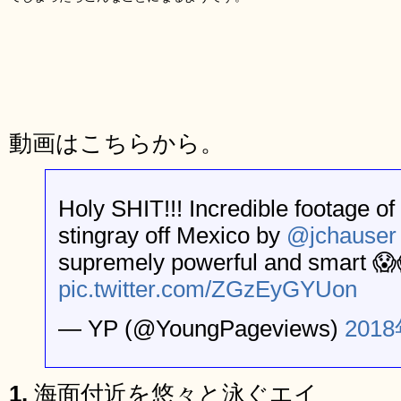
動画はこちらから。
Holy SHIT!!! Incredible footage o
stingray off Mexico by
@jchauser
supremely powerful and smart 😱
pic.twitter.com/ZGzEyGYUon
— YP (@YoungPageviews)
201
1.
海面付近を悠々と泳ぐエイ