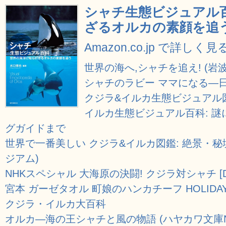
シャチ生態ビジュアル百
ざるオルカの素顔を追
Amazon.co.jp で詳しく見
世界の海へ,シャチを追え! (岩
シャチのラビー ママになる―
クジラ&イルカ生態ビジュアル
イルカ生態ビジュアル百科: 
グガイドまで
世界で一番美しい クジラ&イルカ図鑑: 絶景・秘
ジアム)
NHKスペシャル 大海原の決闘! クジラ対シャチ [D
宮本 ガーゼタオル 町娘のハンカチーフ HOLIDAY 
クジラ・イルカ大百科
オルカ―海の王シャチと風の物語 (ハヤカワ文庫N