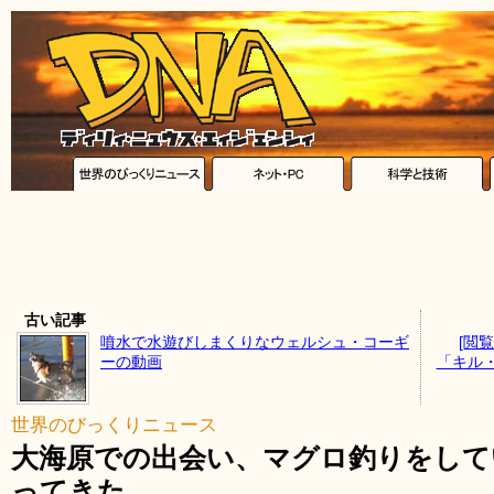
古い記事
噴水で水遊びしまくりなウェルシュ・コーギ
[閲
ーの動画
「キル
世界のびっくりニュース
大海原での出会い、マグロ釣りをして
ってきた