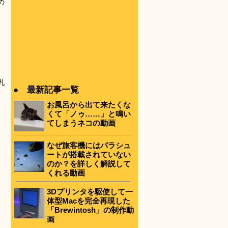
の
乳
● 最新記事一覧
お風呂から出て来たくな
くて「ノゥ……」と鳴い
てしまうネコの動画
なぜ旅客機にはパラシュ
ートが搭載されていない
のか？を詳しく解説して
くれる動画
3Dプリンタを駆使して一
体型Macを完全再現した
「Brewintosh」の制作動
画