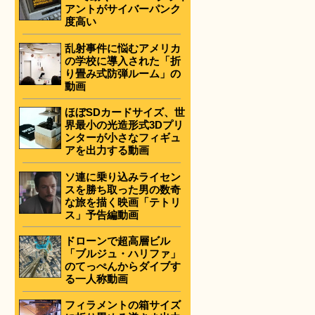
アントがサイバーパンク
度高い
乱射事件に悩むアメリカ
の学校に導入された「折
り畳み式防弾ルーム」の
動画
ほぼSDカードサイズ、世
界最小の光造形式3Dプリ
ンターが小さなフィギュ
アを出力する動画
ソ連に乗り込みライセン
スを勝ち取った男の数奇
な旅を描く映画「テトリ
ス」予告編動画
ドローンで超高層ビル
「ブルジュ・ハリファ」
のてっぺんからダイブす
る一人称動画
フィラメントの箱サイズ