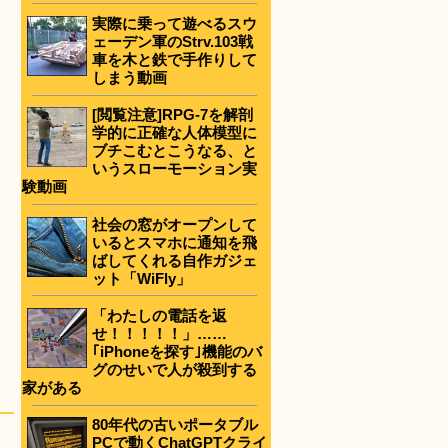
実際に乗って遊べるスウ
ェーデン軍のStrv.103戦
車を木と鉄で手作りして
しまう動画
[閲覧注意]RPG-7を解剖
学的に正確な人体模型に
ブチこむとこうなる、と
いうスローモーション実
験動画
社会の窓がオープンして
いるとスマホに通知を飛
ばしてくれる自作ガジェ
ット「WiFly」
「わたしの電話を返
せ！！！！！」……
｢iPhoneを探す｣機能のバ
グのせいで人が殺到する
家がある
80年代の古いポータブル
PCで動くChatGPTクライ