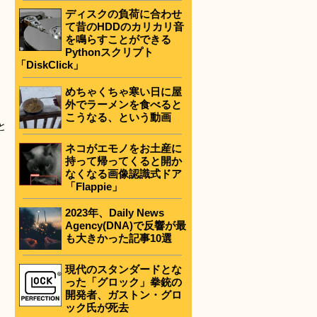
ディスクの負荷に合わせ
て昔のHDDのカリカリ音
を鳴らすことができる
Pythonスクリプト
「DiskClick」
めちゃくちゃ寒い日に屋
外でラーメンを食べると
こうなる、という動画
と
ネコがエモノをお土産に
持って帰ってくると開か
なくなる画像認識式ドア
「Flappie」
2023年、Daily News
Agency(DNA)で反響が最
も大きかった記事10選
現代のスタンダードとな
った「グロック」拳銃の
開発者、ガストン・グロ
ック氏が死去