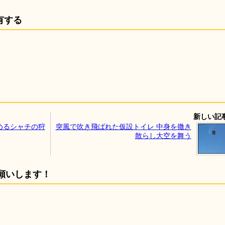
有する
新しい記
めるシャチの狩
突風で吹き飛ばれた仮設トイレ 中身を撒き
散らし大空を舞う
願いします！