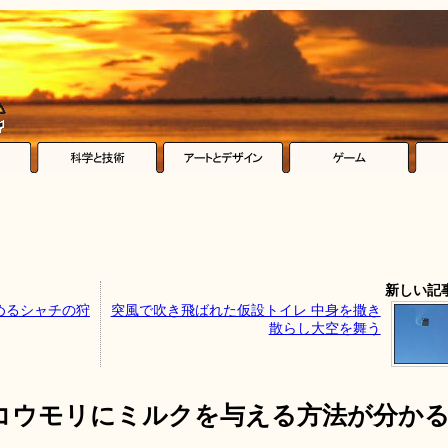
新しい記
めるシャチの狩
突風で吹き飛ばれた仮設トイレ 中身を撒き
散らし大空を舞う
コウモリにミルクを与える方法が分か