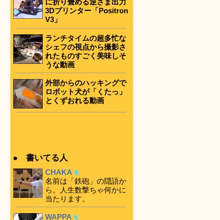
に折り畳める逆さま出力
3Dプリンター「Positron
V3」
ランチタイムの超多忙な
シェフの視点から撮影さ
れたものすごく美味しそ
うな動画
外部からのハッキングで
ロボット犬が「くたっ」
とくずおれる動画
● 書いてる人
CHAKA
名前は「鉄砲」の隠語か
ら。人生数撃ちゃ何かに
当たります。
WAPPA