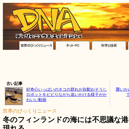
古い記事
好奇心いっぱいのネコの群れが自動おそうじ
襲いか
ロボットをビビりながら追いかける様子がか
わいい動画
世界のびっくりニュース
冬のフィンランドの海には不思議な港
現れる