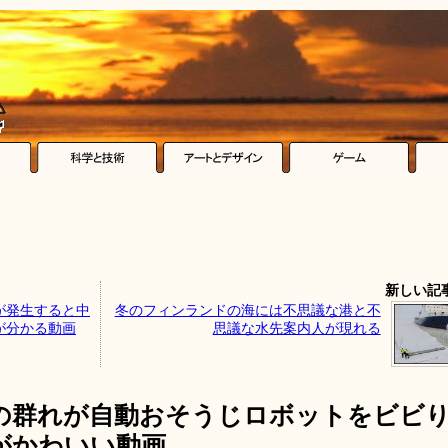
新しい記
が発生すると中
冬のフィンランドの海には不思議な港と不
が分かる動画
思議な水先案内人が現れる
の群れが自動おそうじロボットをビビ
がかわいい動画