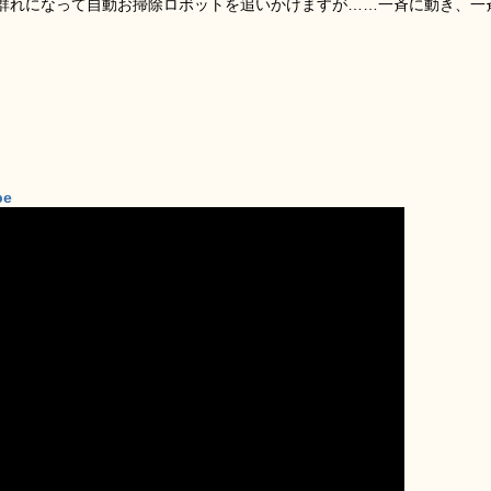
群れになって自動お掃除ロボットを追いかけますが……一斉に動き、一
。
be