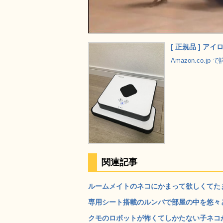
[ 正規品 ] アイロ
Amazon.co.jp
関連記事
ルームメイトのネコにかまって欲しくてたま
専用シート搭載のルンバで部屋の中を悠々とク
クモのロボットが怖くてしかたない子ネコが可