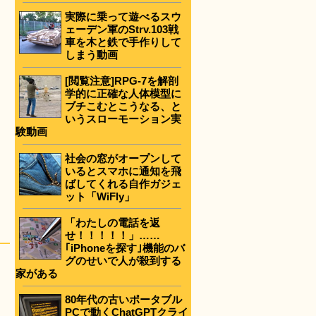
実際に乗って遊べるスウ
ェーデン軍のStrv.103戦
車を木と鉄で手作りして
しまう動画
[閲覧注意]RPG-7を解剖
学的に正確な人体模型に
ブチこむとこうなる、と
いうスローモーション実
験動画
社会の窓がオープンして
いるとスマホに通知を飛
ばしてくれる自作ガジェ
ット「WiFly」
「わたしの電話を返
せ！！！！！」……
｢iPhoneを探す｣機能のバ
グのせいで人が殺到する
家がある
80年代の古いポータブル
PCで動くChatGPTクライ