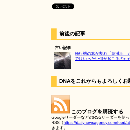
前後の記事
古い記事
飛行機の窓が割れ「急減圧」
ではいったい何が起こるのか
DNAをこれからもよろしくお
このブログを購読する
GoogleリーダーなどのRSSリーダー
RSS（
https://dailynewsagency.com/feed/a
きます。