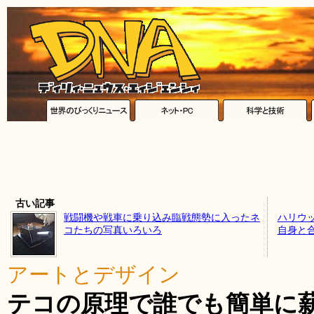
古い記事
戦闘機や戦車に乗り込み臨戦態勢に入ったネ
ハリウ
コたちの写真いろいろ
自身と
アートとデザイン
テコの原理で誰でも簡単に