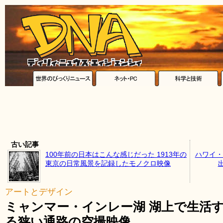
古い記事
100年前の日本はこんな感じだった 1913年の
ハワイ・
東京の日常風景を記録したモノクロ映像
アートとデザイン
ミャンマー・インレー湖 湖上で生活
る狭い通路の空撮映像