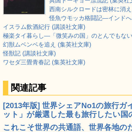
異国トーキョー漂流記 (集英社
西南シルクロードは密林に消える
怪魚ウモッカ格闘記―インドへの
イスラム飲酒紀行 (講談社文庫)
極楽タイ暮らし―「微笑みの国」のとんでもないヒ
幻獣ムベンベを追え (集英社文庫)
怪獣記 (講談社文庫)
ワセダ三畳青春記 (集英社文庫)
関連記事
[2013年版] 世界シェアNo1の旅
ット」が厳選した最も旅行したい国のラ
これこそ世界の共通語、世界各地の