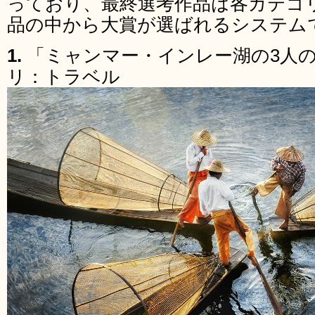
っており、最終選考作品は各カテゴリ
品の中から大賞が選ばれるシステム
1.
「ミャンマー・インレー湖の3人
リ：トラベル