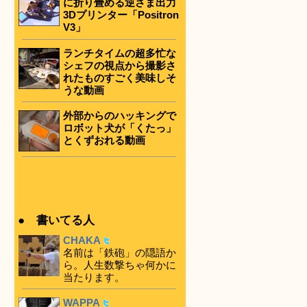
に折り畳める逆さま出力
3Dプリンター「Positron
V3」
ランチタイムの超多忙な
シェフの視点から撮影さ
れたものすごく美味しそ
うな動画
外部からのハッキングで
ロボット犬が「くたっ」
とくずおれる動画
● 書いてる人
CHAKA
名前は「鉄砲」の隠語か
ら。人生数撃ちゃ何かに
当たります。
WAPPA