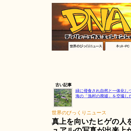
古い記事
緑に侵食され自然と一体化し
海の「漁村の廃墟」を空撮し
世界のびっくりニュース
真上を向いたヒゲの人
ュアルの写真が出来上