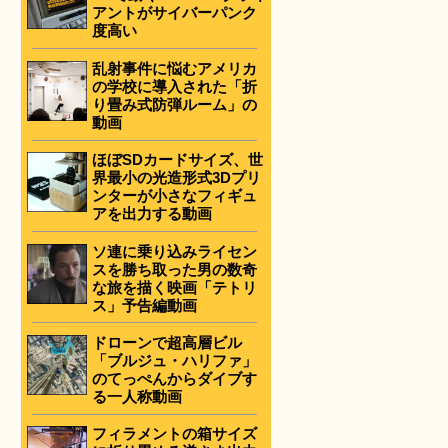
アントがサイバーパンク
度高い
乱射事件に悩むアメリカ
の学校に導入された「折
り畳み式防弾ルーム」の
動画
ほぼSDカードサイズ、世
界最小の光造形式3Dプリ
ンターが小さなフィギュ
アを出力する動画
ソ連に乗り込みライセン
スを勝ち取った男の数奇
な旅を描く映画「テトリ
ス」予告編動画
ドローンで超高層ビル
「ブルジュ・ハリファ」
のてっぺんからダイブす
る一人称動画
フィラメントの箱サイズ