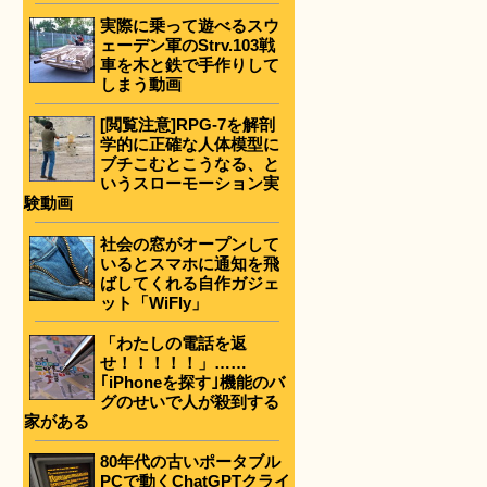
実際に乗って遊べるスウ
ェーデン軍のStrv.103戦
車を木と鉄で手作りして
しまう動画
[閲覧注意]RPG-7を解剖
学的に正確な人体模型に
ブチこむとこうなる、と
いうスローモーション実
験動画
社会の窓がオープンして
いるとスマホに通知を飛
ばしてくれる自作ガジェ
ット「WiFly」
「わたしの電話を返
せ！！！！！」……
｢iPhoneを探す｣機能のバ
グのせいで人が殺到する
家がある
80年代の古いポータブル
PCで動くChatGPTクライ