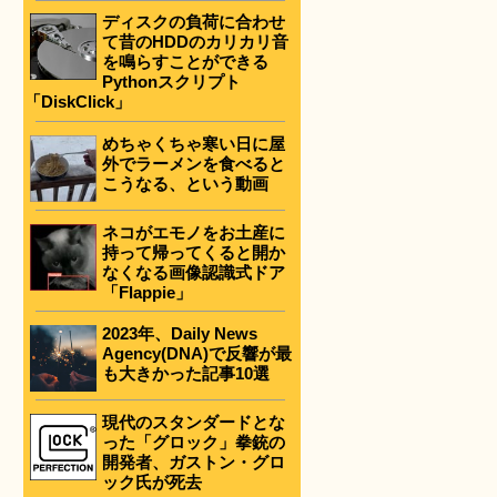
ディスクの負荷に合わせ
て昔のHDDのカリカリ音
を鳴らすことができる
Pythonスクリプト
「DiskClick」
めちゃくちゃ寒い日に屋
外でラーメンを食べると
こうなる、という動画
ネコがエモノをお土産に
持って帰ってくると開か
なくなる画像認識式ドア
「Flappie」
2023年、Daily News
Agency(DNA)で反響が最
も大きかった記事10選
現代のスタンダードとな
った「グロック」拳銃の
開発者、ガストン・グロ
ック氏が死去